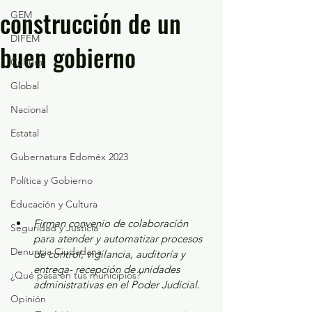
construcción de un
GEM
DIFEM
buen gobierno
Cultura
Global
Nacional
Estatal
Gubernatura Edoméx 2023
Política y Gobierno
Educación y Cultura
Firman convenio de colaboración 
Seguridad y Justicia
para atender y automatizar procesos 
Denuncia Ciudadana
de control, vigilancia, auditoría y 
entrega- recepción de unidades 
¿Qué pasa en tus municipios?
administrativas en el Poder Judicial. 
Opinión