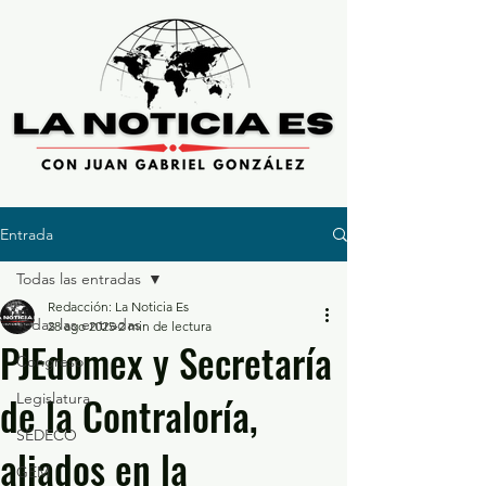
Entrada
Todas las entradas
Redacción: La Noticia Es
Todas las entradas
28 ago 2025
2 min de lectura
PJEdomex y Secretaría
Congreso
de la Contraloría,
Legislatura
SEDECO
aliados en la
GEM