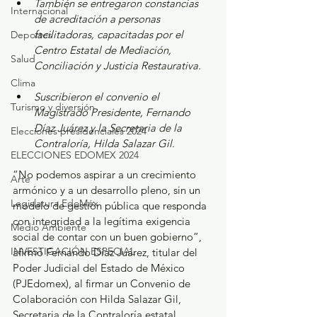
También se entregaron constancias 
Internacional
de acreditación a personas 
facilitadoras, capacitadas por el 
Deportes
Centro Estatal de Mediación, 
Salud
Conciliación y Justicia Restaurativa. 
Clima
Suscribieron el convenio el 
Turismo y diversión
Magistrado Presidente, Fernando 
Díaz Juárez y la Secretaria de la 
Elecciones presidenciales 2024
Contraloría, Hilda Salazar Gil. 
ELECCIONES EDOMEX 2024
“No podemos aspirar a un crecimiento 
Arte
armónico y a un desarrollo pleno, sin un 
Legislatura EdoMéx
modelo de gestión pública que responda 
con integridad a la legítima exigencia 
Medio Ambiente
social de contar con un buen gobierno”, 
INVESTIGACIÓN ESPECIAL
afirmó Fernando Díaz Juárez, titular del 
Poder Judicial del Estado de México 
(PJEdomex), al firmar un Convenio de 
Colaboración con Hilda Salazar Gil, 
Secretaria de la Contraloría estatal. 