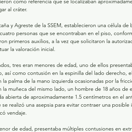
 dieron como referencia que se localizaban aproximadame
ar al cráter.
taña y Agreste de la SSEM, establecieron una célula de 
 cuatro personas que se encontraban en el piso, confor
on primeros auxilios, a la vez que solicitaron la autoriza
ar la valoración inicial.
ados, tres eran menores de edad, uno de ellos presenta
o, así como contusión en la espinilla del lado derecho, 
la palma de la mano izquierda ocasionadas por la fricci
 en la muñeca del mismo lado, un hombre de 18 años de 
da abierta de aproximadamente 1.5 centímetros en el an
 se realizó una asepsia para evitar contraer una posible 
ocó vendaje.
menor de edad, presentaba múltiples contusiones en ext