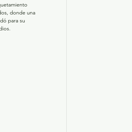
quetamiento 
ados, donde una 
dó para su 
dios.