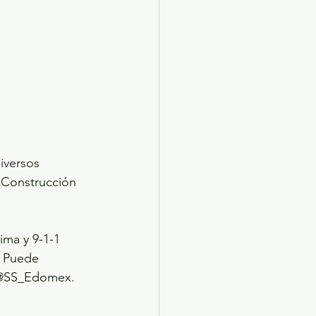
iversos 
 Construcción 
ma y 9-1-1 
. Puede 
X @SS_Edomex.