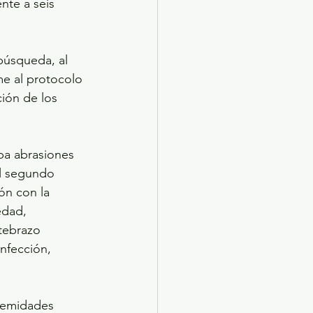
nte a seis 
búsqueda, al 
me al protocolo 
ción de los 
ba abrasiones 
el segundo 
ón con la 
edad, 
tebrazo 
infección, 
remidades 