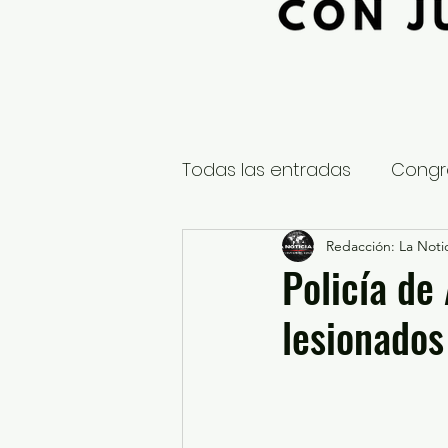
Todas las entradas
Congr
Global
Nacional
Redacción: La Notic
E
Policía de
lesionados
Educación y Cultura
S
¿Qué pasa en tus municip