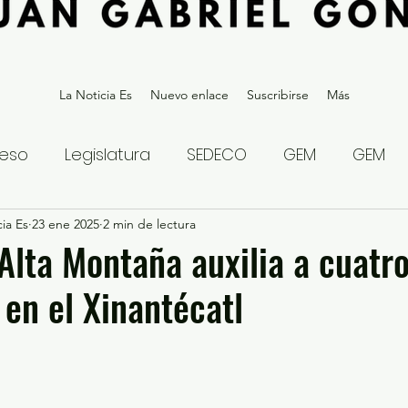
La Noticia Es
Nuevo enlace
Suscribirse
Más
eso
Legislatura
SEDECO
GEM
GEM
ia Es
statal
23 ene 2025
Gubernatura Edoméx 2023
2 min de lectura
Política y
 Alta Montaña auxilia a cuatr
 en el Xinantécatl
eguridad y Justicia
Denuncia Ciudadana
ios?
Opinión
Internacional
Deportes