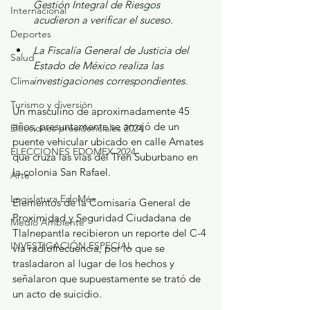
Gestión Integral de Riesgos 
Internacional
acudieron a verificar el suceso. 
Deportes
La Fiscalía General de Justicia del 
Salud
Estado de México realiza las 
investigaciones correspondientes. 
Clima
Turismo y diversión
Un masculino de aproximadamente 45 
años, presuntamente se arrojó de un 
Elecciones presidenciales 2024
puente vehicular ubicado en calle Amates 
ELECCIONES EDOMEX 2024
que cruza las vías del Tren Suburbano en 
la colonia San Rafael.
Arte
Legislatura EdoMéx
Elementos de la Comisaría General de 
Proximidad y Seguridad Ciudadana de 
Medio Ambiente
Tlalnepantla recibieron un reporte del C-4 
INVESTIGACIÓN ESPECIAL
vía radiofrecuencia, por lo que se 
trasladaron al lugar de los hechos y 
señalaron que supuestamente se trató de 
un acto de suicidio.