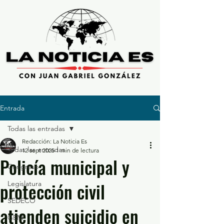
Entrada
Todas las entradas
Redacción: La Noticia Es
Todas las entradas
12 sept 2025
1 min de lectura
Policía municipal y
Congreso
protección civil
Legislatura
SEDECO
atienden suicidio en
GEM