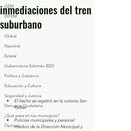
inmediaciones del tren
GEM
DIFEM
suburbano
Cultura
Global
Nacional
Estatal
Gubernatura Edoméx 2023
Política y Gobierno
Educación y Cultura
Seguridad y Justicia
El hecho se registró en la colonia San 
Denuncia Ciudadana
Rafael. 
¿Qué pasa en tus municipios?
Policías municipales y personal 
Opinión
médico de la Dirección Municipal y 