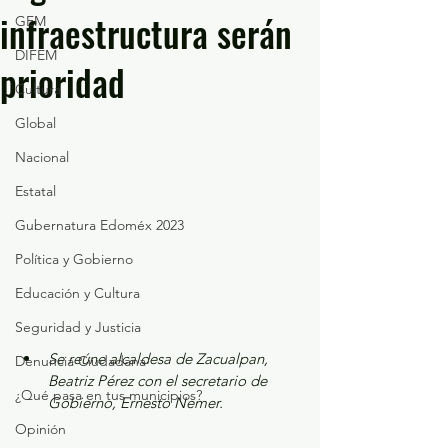
infraestructura serán
GEM
DIFEM
prioridad
Cultura
Global
Nacional
Estatal
Gubernatura Edoméx 2023
Política y Gobierno
Educación y Cultura
Seguridad y Justicia
Se reúne alcaldesa de Zacualpan, 
Denuncia Ciudadana
Beatriz Pérez con el secretario de 
¿Qué pasa en tus municipios?
Gobierno, Ernesto Nemer. 
Opinión