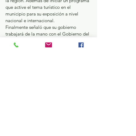
la región. Además de iniciar un programa 
que active el tema turístico en el 
municipio para su exposición a nivel 
nacional e internacional.
Finalmente señaló que su gobierno 
trabajará de la mano con el Gobierno del 
Estado de México y que cumplirá con sus 
compromisos, pero sobre todo habrá un 
nuevo Zacualpan, con un gobierno 
cercano a la gente.
¿Qué pasa en tus municipios?
Política y Gobierno
Ver todo