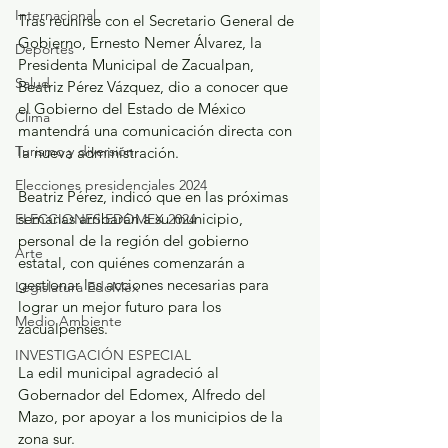
Internacional
Tras reunirse con el Secretario General de 
Gobierno, Ernesto Nemer Álvarez, la 
Deportes
Presidenta Municipal de Zacualpan, 
Salud
Beatriz Pérez Vázquez, dio a conocer que 
el Gobierno del Estado de México 
Clima
mantendrá una comunicación directa con 
Turismo y diversión
la nueva administración.
Elecciones presidenciales 2024
Beatriz Pérez, indicó que en las próximas 
semanas arribarán a su municipio, 
ELECCIONES EDOMEX 2024
personal de la región del gobierno 
Arte
estatal, con quiénes comenzarán a 
gestionar las acciones necesarias para 
Legislatura EdoMéx
lograr un mejor futuro para los 
Medio Ambiente
zacualpenses.
INVESTIGACIÓN ESPECIAL
La edil municipal agradeció al 
Gobernador del Edomex, Alfredo del 
Mazo, por apoyar a los municipios de la 
zona sur.