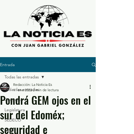
Entrada
Todas las entradas
Redacción: La Noticia Es
Todas las entradas
11 ene 2022
2 min de lectura
Pondrá GEM ojos en el
Congreso
sur del Edoméx;
Legislatura
SEDECO
seguridad e
GEM