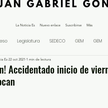
La Noticia Es
Nuevo enlace
Suscribirse
Más
eso
Legislatura
SEDECO
GEM
GEM
ia Es
statal
22 oct 2021
Gubernatura Edoméx 2023
1 min de lectura
Política y
n! Accidentado inicio de vier
ocan
eguridad y Justicia
Denuncia Ciudadana
ios?
Opinión
Internacional
Deportes