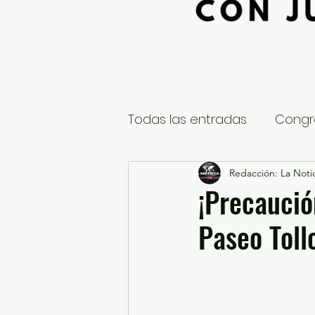
Todas las entradas
Congr
Global
Nacional
Redacción: La Notic
E
¡Precaució
Paseo Toll
Educación y Cultura
S
¿Qué pasa en tus municip