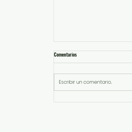
Comentarios
Escribir un comentario...
Entrega GEM sillas de ruedas y
beneficia con operaciones
gratuitas a personas con
discapacidad