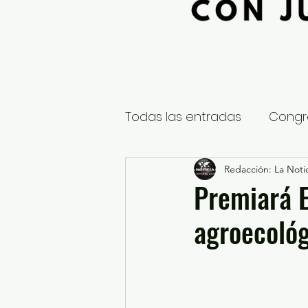
Todas las entradas
Congr
Global
Nacional
Redacción: La Notic
E
Premiará E
agroecológ
Educación y Cultura
S
¿Qué pasa en tus municip