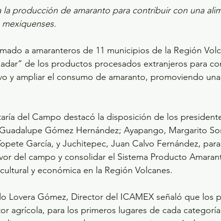
la producción de amaranto para contribuir con una ali
os mexiquenses.
amado a amaranteros de 11 municipios de la Región Volc
ladar” de los productos procesados extranjeros para con
tivo y ampliar el consumo de amaranto, promoviendo una
retaría del Campo destacó la disposición de los president
 Guadalupe Gómez Hernández; Ayapango, Margarito Sor
pete García, y Juchitepec, Juan Calvo Fernández, para 
or del campo y consolidar el Sistema Producto Amaranto
cultural y económica en la Región Volcanes.
rdo Lovera Gómez, Director del ICAMEX señaló que los 
tor agrícola, para los primeros lugares de cada categoría