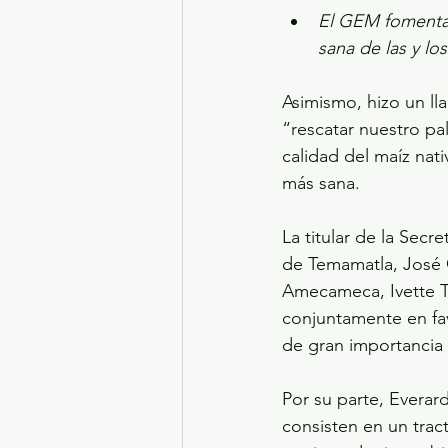
El GEM fomenta 
sana de las y l
Asimismo, hizo un ll
“rescatar nuestro pa
calidad del maíz na
más sana.
La titular de la Sec
de Temamatla, José
Amecameca, Ivette To
conjuntamente en fav
de gran importancia 
Por su parte, Evera
consisten en un trac