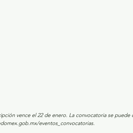
ecciones presidenciales 2024
ELECCIONES EDOME
dio Ambiente
INVESTIGACIÓN ESPECIAL
ripción vence el 22 de enero. La convocatoria se puede 
.edomex.gob.mx/eventos_convocatorias.