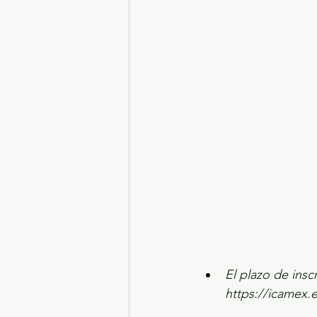
Turismo y diversión
El
Legislatura EdoMéx
Me
El plazo de insc
https://icamex