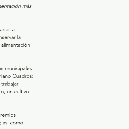
mentación más 
anes a 
servar la 
 alimentación 
es municipales 
iano Cuadros; 
trabajar 
, un cultivo 
premios 
; así como 