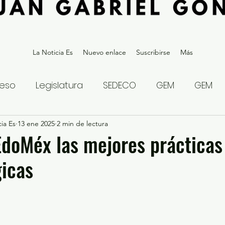
La Noticia Es
Nuevo enlace
Suscribirse
Más
eso
Legislatura
SEDECO
GEM
GEM
ia Es
statal
13 ene 2025
Gubernatura Edoméx 2023
2 min de lectura
Política y
doMéx las mejores prácticas
icas
eguridad y Justicia
Denuncia Ciudadana
ios?
Opinión
Internacional
Deportes