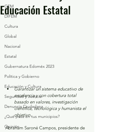
Educación Estatal
GEM
DIFEM
Cultura
Global
Nacional
Estatal
Gubernatura Edoméx 2023
Política y Gobierno
Educación y Cultura
Garantizar un sistema educativo de 
excelencia y con cobertura total 
Seguridad y Justicia
basado en valores, investigación 
Denuncia Ciudadana
científica, tecnológica y humanista el 
objetivo.
¿Qué pasa en tus municipios?
Opinión
Abraham Saroné Campos, presidente de 