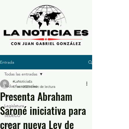
Entrada
Todas las entradas
#LaNoticiaEs
Todas las entradas
17 oct 2023
3 min de lectura
Presenta Abraham
Congreso
Saroné iniciativa para
Legislatura
SEDECO
crear nueva Ley de
GEM