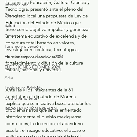
la comisión Educación, Cultura, Ciencia y 
Internacional
Tecnología, presentó ante el pleno del 
Deportes
Congreso local una propuesta de Ley de 
Educación del Estado de México que 
Salud
tiene como objetivo impulsar y garantizar 
Clima
un sistema educativo de excelencia y de 
cobertura total basado en valores, 
Turismo y diversión
investigación científica, tecnológica, 
humanística, así como en el 
Elecciones presidenciales 2024
fortalecimiento y difusión de la cultura 
ELECCIONES EDOMEX 2024
estatal, nacional y universal.
Arte
Legislatura EdoMéx
Ante las y los integrantes de la 61 
Legislatura el diputado de Morena 
Medio Ambiente
explicó que su iniciativa busca atender los 
INVESTIGACIÓN ESPECIAL
problemas a los que se ha enfrentado 
históricamente el pueblo mexiquense, 
como lo es, la deserción, el abandono 
escolar, el rezago educativo, el acoso o 
bullying escolar y la obesidad infantil.