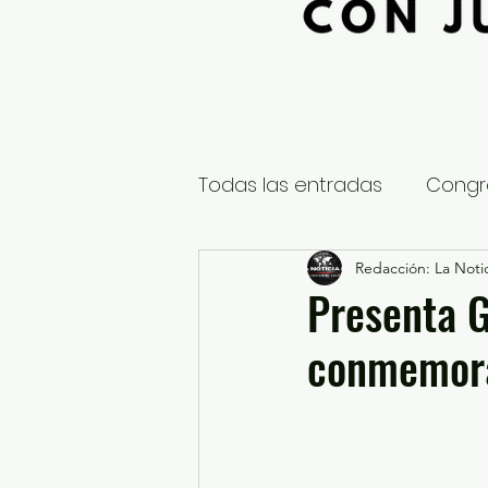
Todas las entradas
Congr
Global
Nacional
Redacción: La Notic
E
Presenta G
conmemorar
Educación y Cultura
S
¿Qué pasa en tus municip