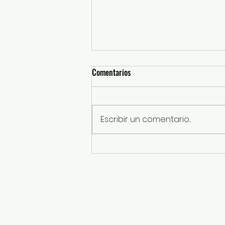
Comentarios
Escribir un comentario...
“Tenemos una Gobernadora
animalista que defiende con
hechos a los seres sintientes”:
Horacio Duarte