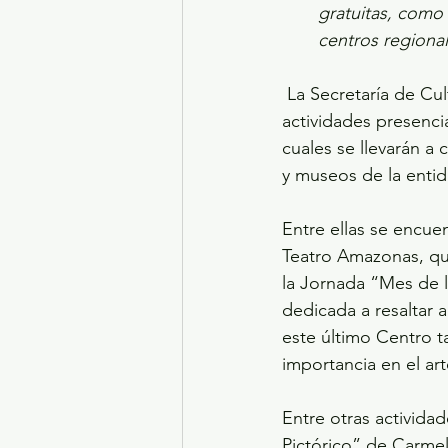
gratuitas, como 
centros regional
 La Secretaría de Cultura y Turismo del Estado de México preparó una amplia cartelera de 
actividades presencia
cuales se llevarán a 
y museos de la entid
Entre ellas se encuen
Teatro Amazonas, que
la Jornada “Mes de l
dedicada a resaltar a
este último Centro ta
importancia en el arte
Entre otras activida
Pictórico” de Carmel