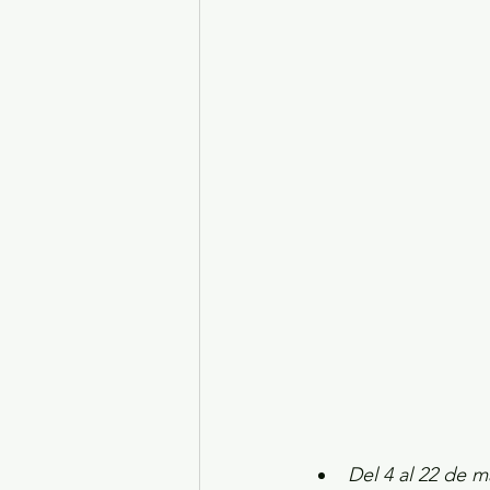
Turismo y diversión
El
Legislatura EdoMéx
Me
Del 4 al 22 de m