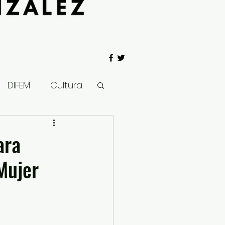
DIFEM
Cultura
 Gobierno
ara
Mujer
Salud
Clima