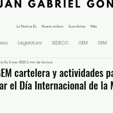
La Noticia Es
Nuevo enlace
Suscribirse
Más
eso
Legislatura
SEDECO
GEM
GEM
ia Es
statal
3 mar 2025
Gubernatura Edoméx 2023
2 min de lectura
Política y
EM cartelera y actividades p
 el Día Internacional de la 
eguridad y Justicia
Denuncia Ciudadana
ios?
Opinión
Internacional
Deportes