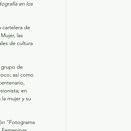
ografía en los 
Mujer, las 
ales de cultura 
l grupo de 
coco; así como 
centenario, 
sionista; en 
 la mujer y su 
ción “Fotograma 
as Femeninas 