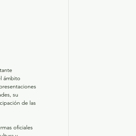
tante 
l ámbito 
 presentaciones 
ades, su 
cipación de las 
mas oficiales 
ultura y 