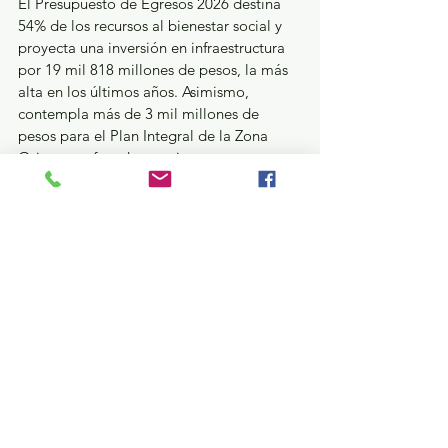
El Presupuesto de Egresos 2026 destina 
54% de los recursos al bienestar social y 
proyecta una inversión en infraestructura 
por 19 mil 818 millones de pesos, la más 
alta en los últimos años. Asimismo, 
contempla más de 3 mil millones de 
pesos para el Plan Integral de la Zona 
Oriente, enfocado a mejorar 
infraestructura social, movilidad, salud, 
vivienda y educación.
El paquete también integra reformas al 
Código Financiero y a la Ley de 
Seguridad Social de la entidad, con el 
propósito de fortalecer los procesos 
administrativos, mejorar la transparencia 
y contribuir a la sostenibilidad financiera 
del ISSEMYM. Con la entrega del Paquete 
Fiscal 2026, el Gobierno del Estado de 
México refrenda su compromiso de 
administrar los recursos públicos con 