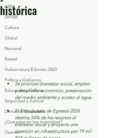
histórica
GEM
DIFEM
Cultura
Global
Nacional
Estatal
Gubernatura Edoméx 2023
Política y Gobierno
Se priorizan bienestar social, empleo 
Educación y Cultura
y desarrollo económico, preservación 
del medio ambiente y acceso al agua.
Seguridad y Justicia
El Presupuesto de Egresos 2026 
Denuncia Ciudadana
destina 54% de los recursos al 
¿Qué pasa en tus municipios?
bienestar social y proyecta una 
inversión en infraestructura por 19 mil 
Opinión
818 millones de pesos.