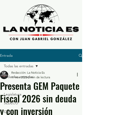
Entrada
Todas las entradas
Redacción: La Noticia Es
Todas las entradas
19 nov 2025
2 min de lectura
Presenta GEM Paquete
Congreso
Fiscal 2026 sin deuda
Legislatura
SEDECO
y con inversión
GEM