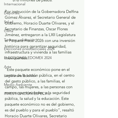
Internacional
Por instrucción de la Gobernadora Delfina 
Deportes
Gómez Álvarez, el Secretario General de 
Salud
Gobierno, Horacio Duarte Olivares, y el 
Secretario de Finanzas, Oscar Flores 
Clima
Jiménez, entregaron a la LXII Legislatura 
Turismo y diversión
el Paquete Fiscal 2026 con una inversión 
histórica para garantizar seguridad, 
Elecciones presidenciales 2024
infraestructura y vivienda a las familias 
ELECCIONES EDOMEX 2024
mexiquenses.
Arte
“Este paquete económico pone en el 
centro de la acción pública, en el centro 
Legislatura EdoMéx
del gasto público, a las familias, el 
Medio Ambiente
campo, las mujeres, a las personas con 
menos oportunidades, a la seguridad 
INVESTIGACIÓN ESPECIAL
pública, la salud y la educación. Este 
paquete económico no es del gobierno, 
es del pueblo y para el pueblo”, resaltó 
Horacio Duarte Olivares, Secretario 