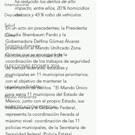
ha reducido los delitos de alto 
Internacional
impacto, entre ellos, 20 % homicidios 
dolosos y 45 % robo de vehículos.
Deportes
Salud
En un acto sin precedentes, la Presidenta 
Claudia Sheinbaum Pardo y la 
Clima
Gobernadora Delfina Gómez Álvarez 
Turismo y diversión
presentaron el Mando Unificado Zona 
Oriente que se encargará de la 
Elecciones presidenciales 2024
coordinación de los trabajos de seguridad 
ELECCIONES EDOMEX 2024
de fuerzas federales, estatales y 
municipales en 11 municipios prioritarios, 
Arte
con el objetivo de mantener la 
Legislatura EdoMéx
disminución de delitos. “El Mando Único 
para estos 11 municipios del Estado de 
Medio Ambiente
México, junto con el propio Estado, sus 
INVESTIGACIÓN ESPECIAL
instituciones y el Gobierno Federal, 
representa la coordinación llevada al 
máximo nivel: coordinación de las 11 
policías municipales, de la Secretaría de 
Seguridad federal; Policía Estatal, 