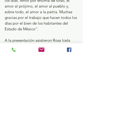
los días. Amor por encima de todo, el 
amor al prójimo, el amor al pueblo y, 
sobre todo, el amor a la patria. Muchas 
gracias por el trabajo que hacen todos los 
días por el bien de los habitantes del 
Estado de México”.
A la presentación asistieron Rosa Icela 
Rodríguez Velázquez, Secretaria de 
Gobernación; General Ricardo Trevilla 
Trejo, Secretario de la Defensa Nacional; 
Almirante Raymundo Pedro Morales 
Ángeles, Secretario de Marina; General 
Hernán Cortés Hernández, Comandante 
de la Guardia Nacional; Armando 
Quintero Martínez, Coordinador del 
Instituto Nacional para el Federalismo y 
Desarrollo Municipal.
Así como Horacio Duarte Olivares, 
Secretario General de