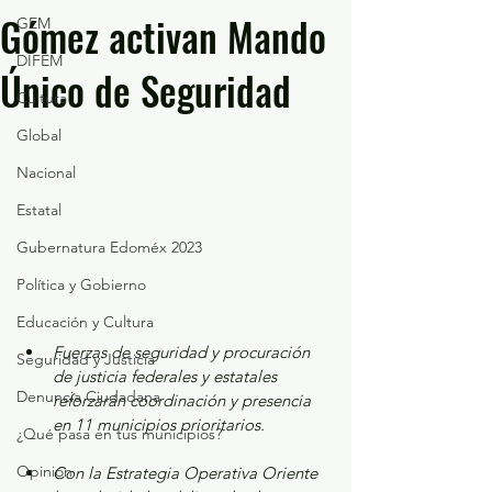
Gómez activan Mando
GEM
DIFEM
Único de Seguridad
Cultura
Global
Nacional
Estatal
Gubernatura Edoméx 2023
Política y Gobierno
Educación y Cultura
Fuerzas de seguridad y procuración 
Seguridad y Justicia
de justicia federales y estatales 
Denuncia Ciudadana
reforzarán coordinación y presencia 
en 11 municipios prioritarios.
¿Qué pasa en tus municipios?
Opinión
Con la Estrategia Operativa Oriente 