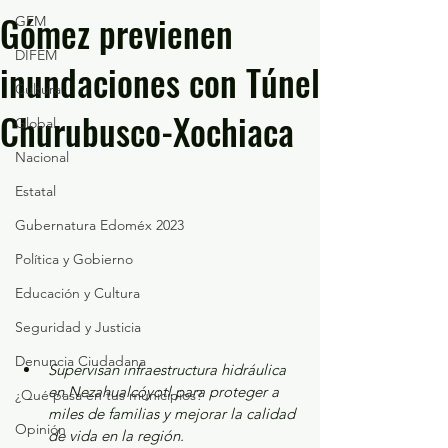
Gómez previenen
GEM
DIFEM
inundaciones con Túnel
Cultura
Churubusco-Xochiaca
Global
Nacional
Estatal
Gubernatura Edoméx 2023
Política y Gobierno
Educación y Cultura
Seguridad y Justicia
Denuncia Ciudadana
Supervisan infraestructura hidráulica 
en Nezahualcóyotl para proteger a 
¿Qué pasa en tus municipios?
miles de familias y mejorar la calidad 
Opinión
de vida en la región.