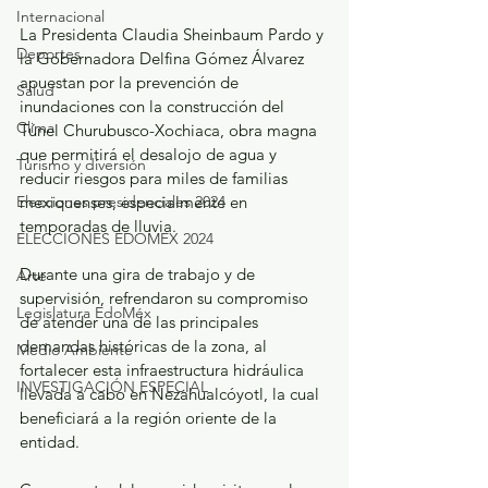
Internacional
La Presidenta Claudia Sheinbaum Pardo y 
Deportes
la Gobernadora Delfina Gómez Álvarez 
apuestan por la prevención de 
Salud
inundaciones con la construcción del 
Clima
Túnel Churubusco-Xochiaca, obra magna 
que permitirá el desalojo de agua y 
Turismo y diversión
reducir riesgos para miles de familias 
Elecciones presidenciales 2024
mexiquenses, especialmente en 
temporadas de lluvia.
ELECCIONES EDOMEX 2024
Durante una gira de trabajo y de 
Arte
supervisión, refrendaron su compromiso 
Legislatura EdoMéx
de atender una de las principales 
demandas históricas de la zona, al 
Medio Ambiente
fortalecer esta infraestructura hidráulica 
INVESTIGACIÓN ESPECIAL
llevada a cabo en Nezahualcóyotl, la cual 
beneficiará a la región oriente de la 
entidad.