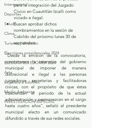
Internacional
para la integración del Juzgado 
Cívico en Cuautitlán Izcalli como 
Deportes
viciado e ilegal.
Salud
Buscan aprobar dichos 
nombramientos en la sesión de 
Clima
Cabildo del próximo lunes 30 de 
septiembre.
Turismo y diversión
Elecciones presidenciales 2024
“Desde la emisión de la convocatoria, 
constatamos la intención del gobierno 
ELECCIONES EDOMEX 2024
municipal de imponer de manera 
Arte
discrecional e ilegal a las personas 
juzgadoras, secretarias y facilitadoras 
Legislatura EdoMéx
cívicas, con el propósito de que éstas 
Medio Ambiente
trasciendan el periodo de la actual 
administración y permanezcan en el cargo 
INVESTIGACIÓN ESPECIAL
hasta cuatro años”, señaló el presidente 
municipal electo en un comunicado 
difundido a través de sus redes sociales.