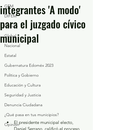
integrantes 'A modo'
GEM
DIFEM
para el juzgado cívico
Cultura
municipal
Global
Nacional
Estatal
Gubernatura Edoméx 2023
Política y Gobierno
Educación y Cultura
Seguridad y Justicia
Denuncia Ciudadana
¿Qué pasa en tus municipios?
El presidente municipal electo, 
Opinión
Daniel Serrano, calificó el proceso 