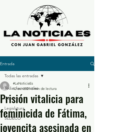
Entrada
Todas las entradas
#LaNoticiaEs
Todas las entradas
12 oct 2021
3 min de lectura
Prisión vitalicia para
Congreso
feminicida de Fátima,
Legislatura
SEDECO
jovencita asesinada en
GEM