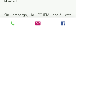
libertad.
Sin embargo, la FGJEM apeló esta 
sentencia absolutoria y fue repuesto el 
procedimiento en su contra, por lo que la 
Autoridad Judicial ordenó su 
aseguramiento. José Juan fue capturado 
por elementos de la Fiscalía Estatal en el 
mes de octubre del año 2018 y puesto a 
disposición de un Juez, quien previo 
proceso legal, le dictó esta condena.
Por estos mismos hechos en junio de 2017 
la Autoridad Judicial dictó una sentencia 
condenatoria de 73 años y cuatro meses 
de prisión para Luis Ángel Atayde Reyes y 