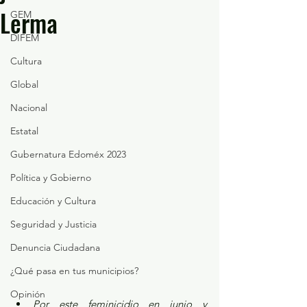
Lerma
GEM
DIFEM
Cultura
Global
Nacional
Estatal
Gubernatura Edoméx 2023
Política y Gobierno
Educación y Cultura
Seguridad y Justicia
Denuncia Ciudadana
¿Qué pasa en tus municipios?
Opinión
Por este feminicidio en junio y 