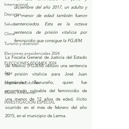
Internacional
diciembre del año 2017, un adulto y 
Deportes
un menor de edad también fueron 
sentenciados. Esta es la octava 
Salud
sentencia de prisión vitalicia por 
Clima
feminicidio que consigue la FGJEM.
Turismo y diversión
Elecciones presidenciales 2024
La Fiscalía General de Justicia del Estado 
ELECCIONES EDOMEX 2024
de México (FGJEM) obtuvo una sentencia 
Arte
de prisión vitalicia para José Juan 
Hernández Tecruceño, quien fue 
Legislatura EdoMéx
encontrado culpable del feminicidio de 
Medio Ambiente
una menor de 12 años de edad, ilícito 
INVESTIGACIÓN ESPECIAL
ocurrido en el mes de febrero del año 
2015, en el municipio de Lerma.