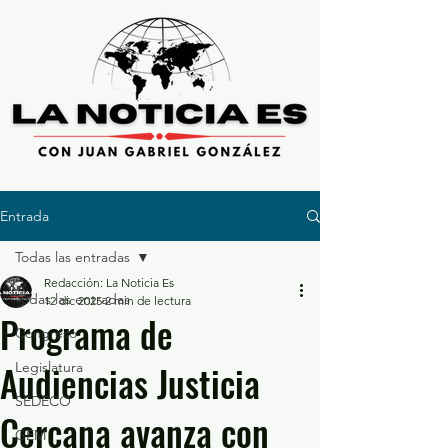
Entrada
Todas las entradas
Redacción: La Noticia Es
Todas las entradas
12 dic 2025
2 min de lectura
Programa de
Congreso
Audiencias Justicia
Legislatura
SEDECO
Cercana avanza con
GEM