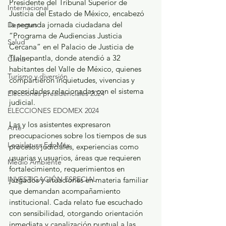
Presidente del Tribunal Superior de 
Internacional
Justicia del Estado de México, encabezó 
la segunda jornada ciudadana del 
Deportes
“Programa de Audiencias Justicia 
Salud
Cercana” en el Palacio de Justicia de 
Tlalnepantla, donde atendió a 32 
Clima
habitantes del Valle de México, quienes 
Turismo y diversión
compartieron inquietudes, vivencias y 
necesidades relacionadas con el sistema 
Elecciones presidenciales 2024
judicial.
ELECCIONES EDOMEX 2024
Las y los asistentes expresaron 
Arte
preocupaciones sobre los tiempos de sus 
Legislatura EdoMéx
procesos judiciales, experiencias como 
usuarias y usuarios, áreas que requieren 
Medio Ambiente
fortalecimiento, requerimientos en 
INVESTIGACIÓN ESPECIAL
juzgados y situaciones en materia familiar 
que demandan acompañamiento 
institucional. Cada relato fue escuchado 
con sensibilidad, otorgando orientación 
inmediata y canalización puntual a las 