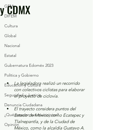
y CDMX
GEM
DIFEM
Cultura
Global
Nacional
Estatal
Gubernatura Edoméx 2023
Política y Gobierno
La legisladora realizó un recorrido 
Educación y Cultura
con colectivos ciclistas para elaborar 
Seguridad y Justicia
el proyecto de ciclovía. 
Denuncia Ciudadana
El trayecto considera puntos del 
¿Qué pasa en tus municipios?
Estado de México, como Ecatepec y 
Tlalnepantla, y de la Ciudad de 
Opinión
México, como la alcaldía Gustavo A. 