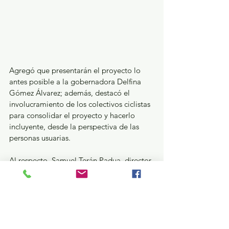
Agregó que presentarán el proyecto lo 
antes posible a la gobernadora Delfina 
Gómez Álvarez; además, destacó el 
involucramiento de los colectivos ciclistas 
para consolidar el proyecto y hacerlo 
incluyente, desde la perspectiva de las 
personas usuarias.  
Al respecto, Samuel Terán Padua, director 
logístico del Foro Mundial de la Bicicleta 
y enlace de Working Bikes México, 
reconoció la visión y empatía de la 
diputada para involucrar a los colectivos 
en el proceso de generación de una 
infraestructura ciclista, y dijo que esperan 