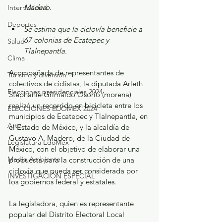
Madero. 
Internacional
Deportes
Se estima que la ciclovía beneficie a 
67 colonias de Ecatepec y 
Salud
Tlalnepantla. 
Clima
Acompañada de representantes de 
Turismo y diversión
colectivos de ciclistas, la diputada Arleth 
Elecciones presidenciales 2024
Stephanie Grimaldo Osorio (morena) 
realizó un recorrido en bicicleta entre los 
ELECCIONES EDOMEX 2024
municipios de Ecatepec y Tlalnepantla, en 
Arte
el Estado de México, y la alcaldía de 
Gustavo A. Madero, de la Ciudad de 
Legislatura EdoMéx
México, con el objetivo de elaborar una 
Medio Ambiente
propuesta para la construcción de una 
ciclovía que pueda ser considerada por 
INVESTIGACIÓN ESPECIAL
los gobiernos federal y estatales. 
La legisladora, quien es representante 
popular del Distrito Electoral Local 