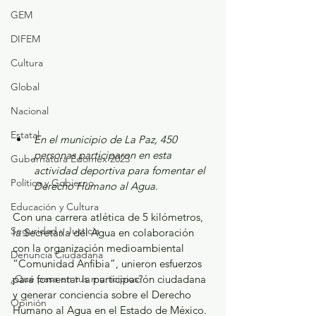
GEM
DIFEM
Cultura
Global
Nacional
Estatal
En el municipio de La Paz, 450 
personas participaron en esta 
Gubernatura Edoméx 2023
actividad deportiva para fomentar el 
Política y Gobierno
Derecho Humano al Agua.
Educación y Cultura
Con una carrera atlética de 5 kilómetros, 
Seguridad y Justicia
la Secretaría del Agua en colaboración 
con la organización medioambiental 
Denuncia Ciudadana
“Comunidad Anfibia”, unieron esfuerzos 
¿Qué pasa en tus municipios?
para fomentar la participación ciudadana 
y generar conciencia sobre el Derecho 
Opinión
Humano al Agua en el Estado de México.