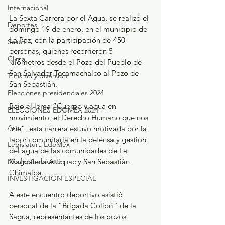
Internacional
La Sexta Carrera por el Agua, se realizó el 
Deportes
domingo 19 de enero, en el municipio de 
La Paz, con la participación de 450 
Salud
personas, quienes recorrieron 5 
Clima
kilómetros desde el Pozo del Pueblo de 
San Salvador Tecamachalco al Pozo de 
Turismo y diversión
San Sebastián.
Elecciones presidenciales 2024
Bajo el lema “Cuerpo y agua en 
ELECCIONES EDOMEX 2024
movimiento, el Derecho Humano que nos 
Arte
une”, esta carrera estuvo motivada por la 
labor comunitaria en la defensa y gestión 
Legislatura EdoMéx
del agua de las comunidades de La 
Medio Ambiente
Magdalena Atlicpac y San Sebastián 
Chimalpa.
INVESTIGACIÓN ESPECIAL
A este encuentro deportivo asistió 
personal de la “Brigada Colibrí” de la 
Sagua, representantes de los pozos 