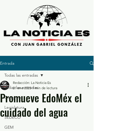
Entrada
Todas las entradas
Redacción: La Noticia Es
Todas las entradas
21 ene 2025
1 min de lectura
Promueve EdoMéx el
Congreso
cuidado del agua
Legislatura
SEDECO
GEM