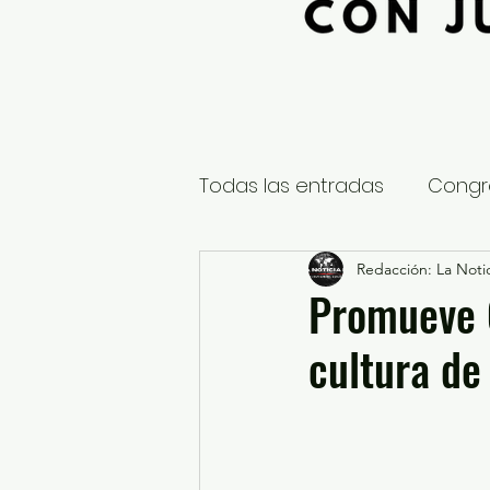
Todas las entradas
Congr
Global
Nacional
Redacción: La Notic
E
Promueve 
cultura de
Educación y Cultura
S
¿Qué pasa en tus municip