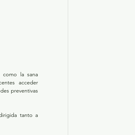
s como la sana 
entes acceder 
ades preventivas 
rigida tanto a 