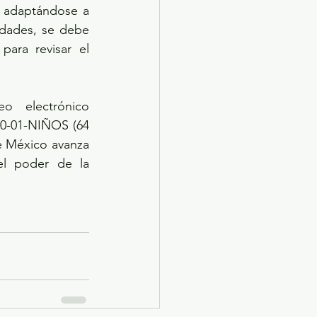
 adaptándose a 
dades, se debe 
 para revisar el 
Posteriormente, se puede realizar la solicitud a través del correo electrónico 
800-01-NIÑOS (64 
e México avanza 
l poder de la 