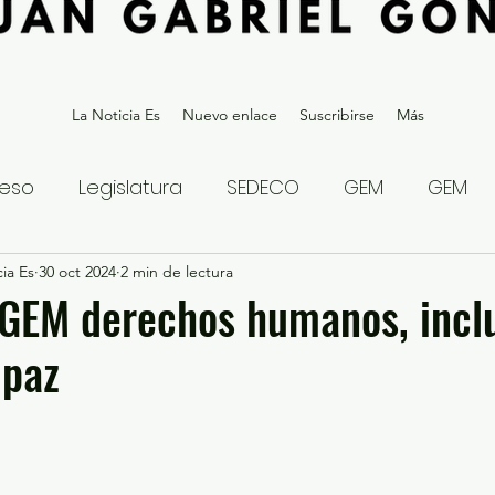
La Noticia Es
Nuevo enlace
Suscribirse
Más
eso
Legislatura
SEDECO
GEM
GEM
ia Es
statal
30 oct 2024
Gubernatura Edoméx 2023
2 min de lectura
Política y
GEM derechos humanos, inclu
 paz
eguridad y Justicia
Denuncia Ciudadana
ios?
Opinión
Internacional
Deportes