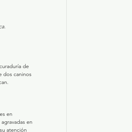
ca.
curaduría de 
e dos caninos 
can.
es en 
 agravadas en 
 su atención 