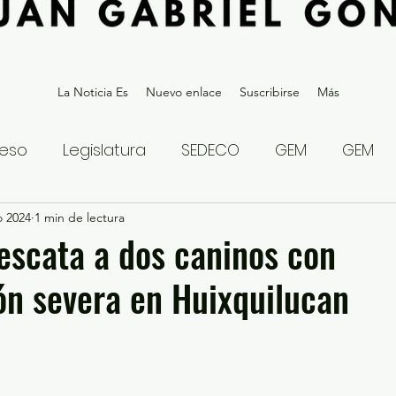
La Noticia Es
Nuevo enlace
Suscribirse
Más
eso
Legislatura
SEDECO
GEM
GEM
o 2024
statal
1 min de lectura
Gubernatura Edoméx 2023
Política y
scata a dos caninos con
ón severa en Huixquilucan
eguridad y Justicia
Denuncia Ciudadana
ios?
Opinión
Internacional
Deportes