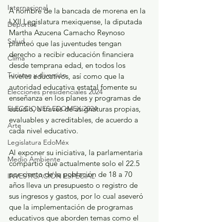
Internacional
A nombre de la bancada de morena en la 
LXII Legislatura mexiquense, la diputada 
Deportes
Martha Azucena Camacho Reynoso 
Salud
planteó que las juventudes tengan 
derecho a recibir educación financiera 
Clima
desde temprana edad, en todos los 
Turismo y diversión
niveles educativos, así como que la 
autoridad educativa estatal fomente su 
Elecciones presidenciales 2024
enseñanza en los planes y programas de 
ELECCIONES EDOMEX 2024
estudio, a través de asignaturas propias, 
evaluables y acreditables, de acuerdo a 
Arte
cada nivel educativo. 
Legislatura EdoMéx
Al exponer su iniciativa, la parlamentaria 
Medio Ambiente
compartió que actualmente solo el 22.5 
por ciento de la población de 18 a 70 
INVESTIGACIÓN ESPECIAL
años lleva un presupuesto o registro de 
sus ingresos y gastos, por lo cual aseveró 
que la implementación de programas 
educativos que aborden temas como el 