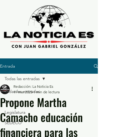
Entrada
Todas las entradas
Redacción: La Noticia Es
Todas las entradas
19 mar 2025
1 min de lectura
Propone Martha
Congreso
Camacho educación
Legislatura
SEDECO
financiera para las
GEM