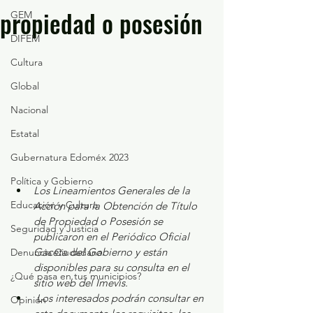
propiedad o posesión
GEM
DIFEM
Cultura
Global
Nacional
Estatal
Gubernatura Edoméx 2023
Política y Gobierno
Los Lineamientos Generales de la 
Educación y Cultura
Acción para la Obtención de Título 
de Propiedad o Posesión se 
Seguridad y Justicia
publicaron en el Periódico Oficial 
Gaceta del Gobierno y están 
Denuncia Ciudadana
disponibles para su consulta en el 
¿Qué pasa en tus municipios?
sitio web del Imevis.
Los interesados podrán consultar en 
Opinión