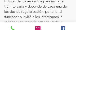
El total de los requisitos para iniciar el 
trámite varía y depende de cada una de 
las vías de regularización, por ello, el 
funcionario invitó a los interesados, a 
solicitar una asesoría especializada y 
gratuita en una de las 12 delegaciones 
regionales del Imevis, y para identificar la 
más cercana a su casa, las direcciones se 
pueden consultar en el sitio 
web 
https://imevis.edomex.gob.mx/deleg
aciones_regionales
.
Estatal
Ver todo
Entradas recientes