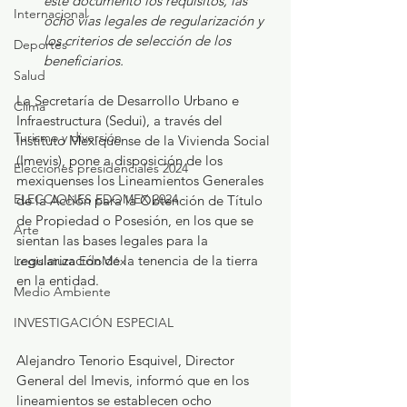
este documento los requisitos, las 
Internacional
ocho vías legales de regularización y 
los criterios de selección de los 
Deportes
beneficiarios.
Salud
La Secretaría de Desarrollo Urbano e 
Clima
Infraestructura (Sedui), a través del 
Turismo y diversión
Instituto Mexiquense de la Vivienda Social 
(Imevis), pone a disposición de los 
Elecciones presidenciales 2024
mexiquenses los Lineamientos Generales 
ELECCIONES EDOMEX 2024
de la Acción para la Obtención de Título 
de Propiedad o Posesión, en los que se 
Arte
sientan las bases legales para la 
regularización de la tenencia de la tierra 
Legislatura EdoMéx
en la entidad.
Medio Ambiente
INVESTIGACIÓN ESPECIAL
Alejandro Tenorio Esquivel, Director 
General del Imevis, informó que en los 
lineamientos se establecen ocho 