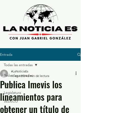
Entrada
Todas las entradas
#LaNoticiaEs
Todas las entradas
15 ago 2024
2 min de lectura
Publica Imevis los
Congreso
lineamientos para
Legislatura
SEDECO
obtener un título de
GEM