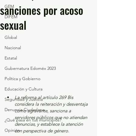
sanciones por acoso
GEM
DIFEM
sexual
Cultura
Global
Nacional
Estatal
Gubernatura Edoméx 2023
Política y Gobierno
Educación y Cultura
La reforma al artículo 269 Bis 
Seguridad y Justicia
considera la reiteración y desventaja 
Denuncia Ciudadana
como agravante, sanciona a 
servidores públicos que no atiendan 
¿Qué pasa en tus municipios?
denuncias, y establece la atención 
Opinión
con perspectiva de género.