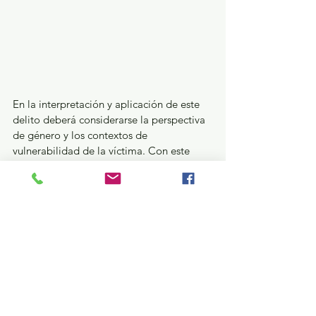
En la interpretación y aplicación de este 
delito deberá considerarse la perspectiva 
de género y los contextos de 
vulnerabilidad de la víctima. Con este 
avance, la Mandataria estatal coloca al 
Estado de México como una de las 
primeras entidades en ajustar su 
legislación para fortalecer la persecución 
de estos delitos y evitar la revictimización 
durante la denuncia, refrendando su 
compromiso con las mexiquenses para 
garantizarles una vida libre de violencia y 
fortalecer el acceso a la justicia
GEM