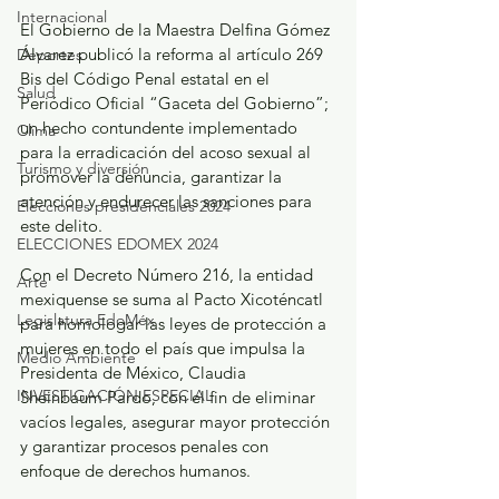
Internacional
El Gobierno de la Maestra Delfina Gómez 
Álvarez publicó la reforma al artículo 269 
Deportes
Bis del Código Penal estatal en el 
Salud
Periódico Oficial “Gaceta del Gobierno”; 
un hecho contundente implementado 
Clima
para la erradicación del acoso sexual al 
Turismo y diversión
promover la denuncia, garantizar la 
atención y endurecer las sanciones para 
Elecciones presidenciales 2024
este delito.
ELECCIONES EDOMEX 2024
Con el Decreto Número 216, la entidad 
Arte
mexiquense se suma al Pacto Xicoténcatl 
Legislatura EdoMéx
para homologar las leyes de protección a 
mujeres en todo el país que impulsa la 
Medio Ambiente
Presidenta de México, Claudia 
INVESTIGACIÓN ESPECIAL
Sheinbaum Pardo, con el fin de eliminar 
vacíos legales, asegurar mayor protección 
y garantizar procesos penales con 
enfoque de derechos humanos.