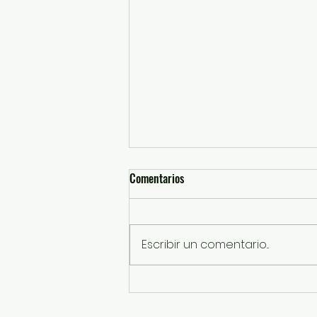
Comentarios
Escribir un comentario...
Caravanas Itinerantes han
entregado más de 88 mil actas