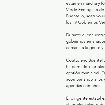
están en marcha y for
Verde Ecologista de
Buentello, sostuvo u
los 19 Gobiernos Ve
Durante el encuentr
gobiernos emanados 
cercana a la gente y
Couttolenc Buentello
ha permitido fortale
gestión municipal. E
acompañando a los go
agendas comunes.
El dirigente estatal
al fortalecimiento d