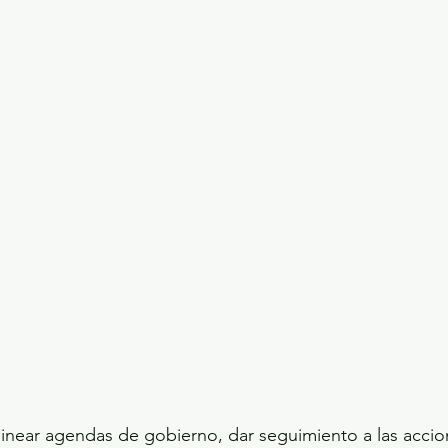
ecciones presidenciales 2024
ELECCIONES EDOME
dio Ambiente
INVESTIGACIÓN ESPECIAL
linear agendas de gobierno, dar seguimiento a las accio