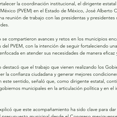
talecer la coordinación institucional, el dirigente estatal
 México (PVEM) en el Estado de México, José Alberto C
na reunión de trabajo con las presidentas y presidentes
rdes.
o se compartieron avances y retos en los municipios en
del PVEM, con la intención de seguir fortaleciendo una
 enfocada en atender sus necesidades de manera eficaz 
 destacó que el trabajo que vienen realizando los Gobi
cer la confianza ciudadana y generar mejores condiciones
n este sentido, señaló que, como dirigente estatal, cont
biernos municipales en la articulación política y en el 
 explicó que este acompañamiento ha sido clave para da
el presupuesto municipal desde el Congreso mexiquense,