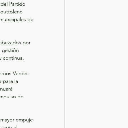
 del Partido 
outtolenc 
 municipales de 
cabezados por 
 gestión 
y continua.
ernos Verdes 
 para la 
inuará 
impulso de 
r mayor empuje 
 con el 