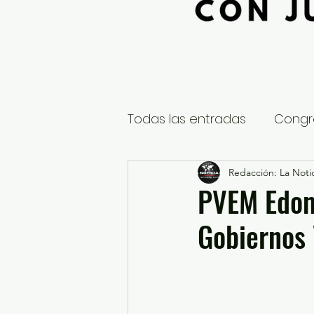
Todas las entradas
Congr
Global
Nacional
Redacción: La Notic
E
PVEM Edom
Gobiernos
Educación y Cultura
S
¿Qué pasa en tus municip