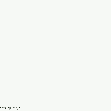
X 2024
Arte
nes que ya 