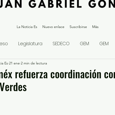
La Noticia Es
Nuevo enlace
Suscribirse
Más
eso
Legislatura
SEDECO
GEM
GEM
ia Es
statal
21 ene
2 min de lectura
Gubernatura Edoméx 2023
Política y
éx refuerza coordinación co
 Verdes
eguridad y Justicia
Denuncia Ciudadana
ios?
Opinión
Internacional
Deportes