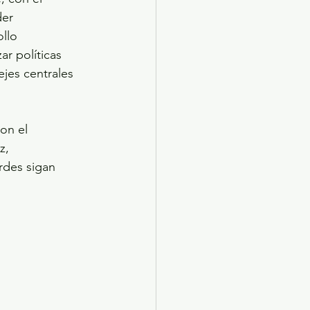
er 
llo 
r políticas 
jes centrales 
on el 
z, 
des sigan 