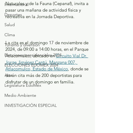
Naturales y de la Fauna (Cepanaf), invita a 
Internacional
pasar una mañana de actividad física y 
Deportes
recreativa en la Jornada Deportiva.
Salud
Clima
La cita es el domingo 17 de noviembre de 
Turismo y diversión
2024, de 09:00 a 14:00 horas, en el Parque 
Elecciones presidenciales 2024
Atlacomulco, ubicado en 
Circuito Vial Dr. 
Jorge Jiménez Cantú, Manzana 007, 
ELECCIONES EDOMEX 2024
Atlacomulco, Estado de México
, donde se 
Arte
darán cita más de 200 deportistas para 
disfrutar de un domingo en familia.
Legislatura EdoMéx
Medio Ambiente
INVESTIGACIÓN ESPECIAL