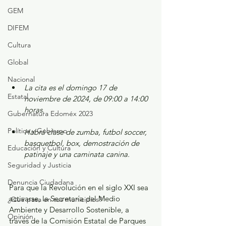
GEM
DIFEM
Cultura
Global
Nacional
La cita es el domingo 17 de 
Estatal
noviembre de 2024, de 09:00 a 14:00 
horas.
Gubernatura Edoméx 2023
Política y Gobierno
Habrá clase de zumba, futbol soccer, 
basquetbol, box, demostración de 
Educación y Cultura
patinaje y una caminata canina.
Seguridad y Justicia
Denuncia Ciudadana
Para que la Revolución en el siglo XXI sea 
activarse, la Secretaría del Medio 
¿Qué pasa en tus municipios?
Ambiente y Desarrollo Sostenible, a 
Opinión
través de la Comisión Estatal de Parques 