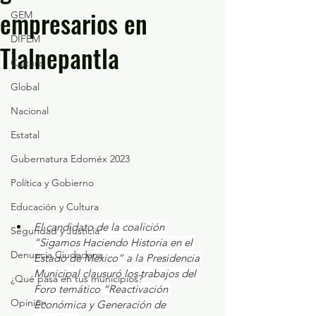
empresarios en
GEM
DIFEM
Tlalnepantla
Cultura
Global
Nacional
Estatal
Gubernatura Edoméx 2023
Política y Gobierno
Educación y Cultura
El candidato de la coalición 
Seguridad y Justicia
“Sigamos Haciendo Historia en el 
Denuncia Ciudadana
Estado de México” a la Presidencia 
Municipal clausuró los trabajos del 
¿Qué pasa en tus municipios?
Foro temático “Reactivación 
Opinión
Económica y Generación de 