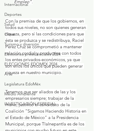
Empleo”.
Internacional
Deportes
Con la premisa de que los gobiernos, en 
Salud
todos sus niveles, no son quienes generan 
riqueza, pero sí las condiciones para que 
Clima
ésta se produzca y se redistribuya, Raciel 
Turismo y diversión
Pérez Cruz se comprometió a mantener 
relación cordial y productiva con todos 
Elecciones presidenciales 2024
los entes privados-económicos, ya que 
ELECCIONES EDOMEX 2024
son ellos los únicos que pueden generar 
riqueza en nuestro municipio.
Arte
Legislatura EdoMéx
Tenemos que ser aliados de las y los 
Medio Ambiente
empresarios siempre; trabajar de la 
INVESTIGACIÓN ESPECIAL
mano, justificó el candidato de la 
Coalición “Sigamos Haciendo Historia en 
el Estado de México” a la Presidencia 
Municipal, porque Tlalnepantla es de los 
municipios con mucho futuro en este 