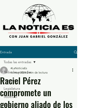
Entrada
Todas las entradas
#LaNoticiaEs
Todas las entradas
16 may 2024
2 min de lectura
Raciel Pérez
Congreso
compromete un
Legislatura
SEDECO
gobierno aliado de los
GEM