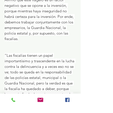
negativo que se opone a la inversión, 
porque mientras haya inseguridad no 
habrá certeza para la inversión. Por ende, 
debemos trabajar conjuntamente con los 
empresarios, la Guardia Nacional, la 
policía estatal y, por supuesto, con las 
fiscalías.
“Las fiscalías tienen un papel 
importantísimo y trascendente en la lucha 
contra la delincuencia y a veces eso no se 
ve; todo se queda en la responsabilidad 
de las policías estatal, municipal o la 
Guardia Nacional, pero la verdad es que 
la fiscalía ha quedado a deber, porque 
hay un sin fin de denuncias y carpetas de 
investigación que no han sido atendidas. 
No se han tomado medidas contundentes 
y todo sería muy fácil si hubiese voluntad 