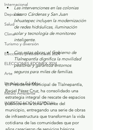
Internacional
Las intervenciones en las colonias 
Lázaro Cárdenas y San Juan 
Deportes
Ixhuatepec incluyen la modernización 
Salud
de redes hidráulicas, iluminación 
solar y tecnología de monitoreo 
Clima
inteligente.
Turismo y diversión
Con estas obras, el Gobierno de 
Elecciones presidenciales 2024
Tlalnepantla dignifica la movilidad 
ELECCIONES EDOMEX 2024
peatonal y garantiza entornos 
seguros para miles de familias.
Arte
Legislatura EdoMéx
El Presidente Municipal de Tlalnepantla, 
Raciel Pérez Cruz, ha consolidado una 
Medio Ambiente
estrategia integral de rescate de espacios 
INVESTIGACIÓN ESPECIAL
públicos en la zona Oriente del 
municipio, entregando una serie de obras 
de infraestructura que transforman la vida 
cotidiana de las comunidades que por 
años carecieron de servicios básicos 