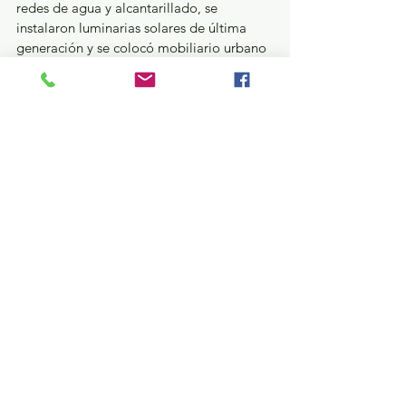
redes de agua y alcantarillado, se 
instalaron luminarias solares de última 
generación y se colocó mobiliario urbano 
fabricado con materiales reciclados y 
madera de cedro, garantizando un 
espacio de descanso digno para las 
familias.
Con estas acciones, el Gobierno de 
Tlalnepantla que encabeza Raciel Pérez 
Cruz ratifica que la obra pública en el 
Oriente es una prioridad de justicia social, 
entregando resultados que no solo 
consisten en infraestructura física, sino en 
herramientas tecnológicas y de servicios 
que devuelven la confianza y el progreso 
a los habitantes del municipio.
¿Qué pasa en tus municipios?