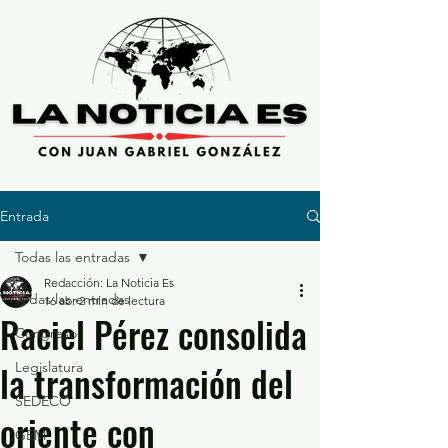
Entrada
Todas las entradas
Redacción: La Noticia Es
Todas las entradas
16 abr
2 min de lectura
Raciel Pérez consolida
Congreso
la transformación del
Legislatura
SEDECO
oriente con
GEM