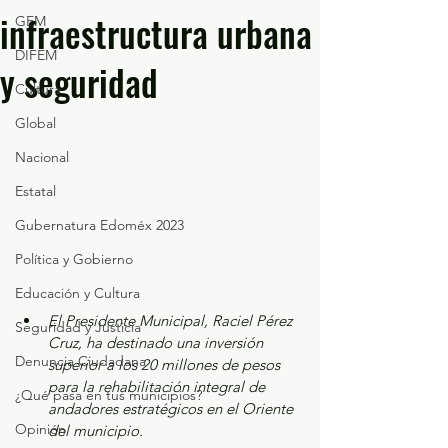
infraestructura urbana
GEM
DIFEM
y seguridad
Cultura
Global
Nacional
Estatal
Gubernatura Edoméx 2023
Política y Gobierno
Educación y Cultura
El Presidente Municipal, Raciel Pérez 
Seguridad y Justicia
Cruz, ha destinado una inversión 
Denuncia Ciudadana
superior a los 20 millones de pesos 
para la rehabilitación integral de 
¿Qué pasa en tus municipios?
andadores estratégicos en el Oriente 
Opinión
del municipio.