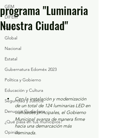
programa "Luminaria
GEM
DIFEM
Nuestra Ciudad"
Cultura
Global
Nacional
Estatal
Gubernatura Edoméx 2023
Política y Gobierno
Educación y Cultura
Con la instalación y modernización 
Seguridad y Justicia
de un total de 124 luminarias LED en 
Denuncia Ciudadana
vialidades principales, el Gobierno 
Municipal avanza de manera firme 
¿Qué pasa en tus municipios?
hacia una demarcación más 
Opinión
iluminada.