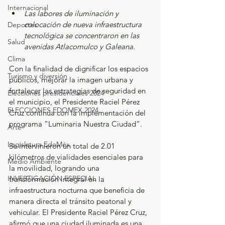
Internacional
Las labores de iluminación y 
colocación de nueva infraestructura 
Deportes
tecnológica se concentraron en las 
Salud
avenidas Atlacomulco y Galeana.
Clima
Con la finalidad de dignificar los espacios 
Turismo y diversión
públicos, mejorar la imagen urbana y 
fortalecer las estrategias de seguridad en 
Elecciones presidenciales 2024
el municipio, el Presidente Raciel Pérez 
ELECCIONES EDOMEX 2024
Cruz continúa con la implementación del 
programa “Luminaria Nuestra Ciudad”.
Arte
Legislatura EdoMéx
Se intervinieron un total de 2.01 
kilómetros de vialidades esenciales para 
Medio Ambiente
la movilidad, logrando una 
INVESTIGACIÓN ESPECIAL
transformación integral en la 
infraestructura nocturna que beneficia de 
manera directa el tránsito peatonal y 
vehicular. El Presidente Raciel Pérez Cruz, 
afirmó que una ciudad iluminada es una 