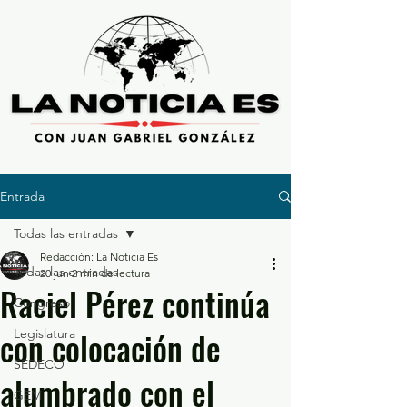
Entrada
Todas las entradas
Redacción: La Noticia Es
Todas las entradas
20 jun
2 min de lectura
Raciel Pérez continúa
Congreso
con colocación de
Legislatura
SEDECO
alumbrado con el
GEM