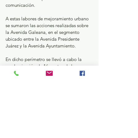
comunicación.
A estas labores de mejoramiento urbano 
se sumaron las acciones realizadas sobre 
la Avenida Galeana, en el segmento 
ubicado entre la Avenida Presidente 
Juárez y la Avenida Ayuntamiento. 
En dicho perímetro se llevó a cabo la 
modernización de 16 puntos de luz 
existentes con tecnología LED de alta 
potencia y se instalaron cuatro nuevos 
puntos de luz con postes y luminarias 
viales de 100 watts, alcanzando una meta 
de 20 luminarias que optimizan las 
condiciones de visibilidad de los 
habitantes y automovilistas que transitan 
por la zona.
¿Qué pasa en tus municipios?