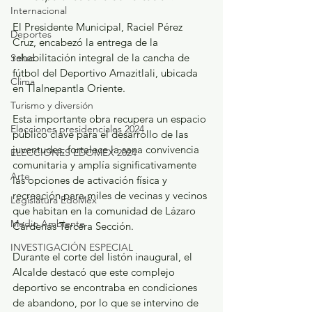
Internacional
El Presidente Municipal, Raciel Pérez 
Deportes
Cruz, encabezó la entrega de la 
rehabilitación integral de la cancha de 
Salud
fútbol del Deportivo Amazitlali, ubicada 
Clima
en Tlalnepantla Oriente.
Turismo y diversión
Esta importante obra recupera un espacio 
Elecciones presidenciales 2024
público clave para el desarrollo de las 
juventudes, fortalece la sana convivencia 
ELECCIONES EDOMEX 2024
comunitaria y amplía significativamente 
Arte
las opciones de activación física y 
recreación para miles de vecinas y vecinos 
Legislatura EdoMéx
que habitan en la comunidad de Lázaro 
Medio Ambiente
Cárdenas Tercera Sección.
INVESTIGACIÓN ESPECIAL
​Durante el corte del listón inaugural, el 
Alcalde destacó que este complejo 
deportivo se encontraba en condiciones 
de abandono, por lo que se intervino de 