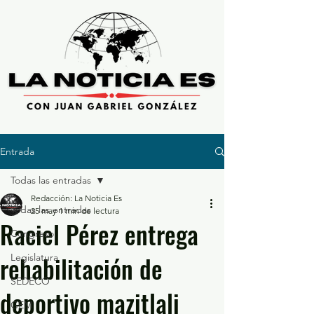
Entrada
Todas las entradas
Redacción: La Noticia Es
Todas las entradas
25 may
1 min de lectura
Raciel Pérez entrega
Congreso
rehabilitación de
Legislatura
SEDECO
deportivo mazitlali
GEM