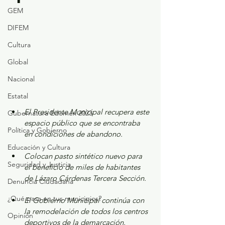
GEM
DIFEM
Cultura
Global
Nacional
Estatal
El Presidente Municipal recupera este 
Gubernatura Edoméx 2023
espacio público que se encontraba 
Política y Gobierno
en condiciones de abandono.
Educación y Cultura
Colocan pasto sintético nuevo para 
Seguridad y Justicia
el beneficio de miles de habitantes 
de Lázaro Cárdenas Tercera Sección.
Denuncia Ciudadana
¿Qué pasa en tus municipios?
El Gobierno Municipal continúa con 
la remodelación de todos los centros 
Opinión
deportivos de la demarcación.