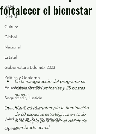
fortalecer el bienestar
GEM
DIFEM
Cultura
Global
Nacional
Estatal
Gubernatura Edoméx 2023
Política y Gobierno
En la inauguración del programa se 
Educación y Cultura
instalaron 35 luminarias y 25 postes 
nuevos. 
Seguridad y Justicia
El proyecto contempla la iluminación 
Denuncia Ciudadana
de 60 espacios estratégicos en todo 
¿Qué pasa en tus municipios?
el municipio para abatir el déficit de 
alumbrado actual.
Opinión