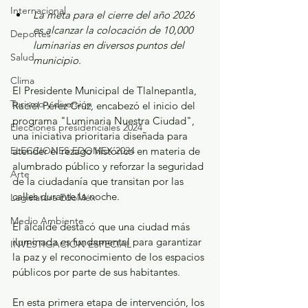
Internacional
La meta para el cierre del año 2026 
es alcanzar la colocación de 10,000 
Deportes
luminarias en diversos puntos del 
Salud
municipio.
Clima
El Presidente Municipal de Tlalnepantla, 
Turismo y diversión
Raciel Pérez Cruz, encabezó el inicio del 
programa "Luminaria Nuestra Ciudad", 
Elecciones presidenciales 2024
una iniciativa prioritaria diseñada para 
ELECCIONES EDOMEX 2024
atender el rezago histórico en materia de 
alumbrado público y reforzar la seguridad 
Arte
de la ciudadanía que transitan por las 
calles durante la noche.
Legislatura EdoMéx
Medio Ambiente
El alcalde destacó que una ciudad más 
iluminada es fundamental para garantizar 
INVESTIGACIÓN ESPECIAL
la paz y el reconocimiento de los espacios 
públicos por parte de sus habitantes.
En esta primera etapa de intervención, los 