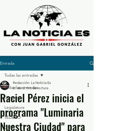
Entrada
Todas las entradas
Redacción: La Noticia Es
Todas las entradas
21 abr
2 min de lectura
Raciel Pérez inicia el
Congreso
programa "Luminaria
Legislatura
SEDECO
Nuestra Ciudad" para
GEM