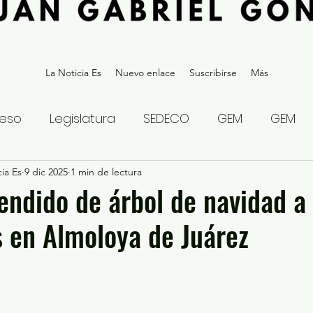
La Noticia Es
Nuevo enlace
Suscribirse
Más
eso
Legislatura
SEDECO
GEM
GEM
ia Es
statal
9 dic 2025
Gubernatura Edoméx 2023
1 min de lectura
Política y
ndido de árbol de navidad a 
s en Almoloya de Juárez
eguridad y Justicia
Denuncia Ciudadana
ios?
Opinión
Internacional
Deportes