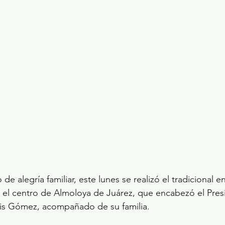
ecciones presidenciales 2024
ELECCIONES EDOME
dio Ambiente
INVESTIGACIÓN ESPECIAL
de alegría familiar, este lunes se realizó el tradicional 
 el centro de Almoloya de Juárez, que encabezó el Pres
lis Gómez, acompañado de su familia.