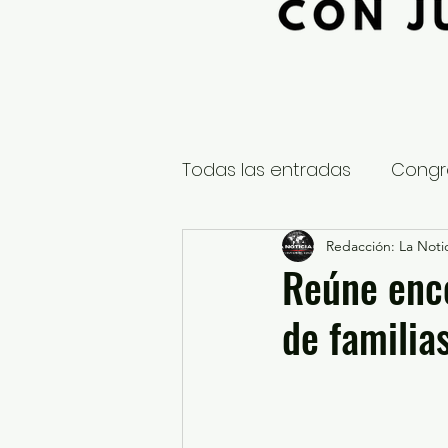
Todas las entradas
Congr
Global
Nacional
Redacción: La Notic
E
Reúne ence
de familia
Educación y Cultura
S
¿Qué pasa en tus municip