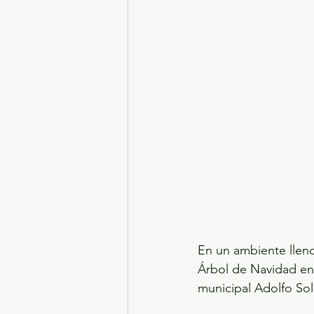
Turismo y diversión
El
Legislatura EdoMéx
Me
En un ambiente lleno 
Árbol de Navidad en
municipal Adolfo So