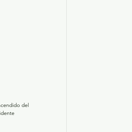
X 2024
Arte
encendido del 
idente 