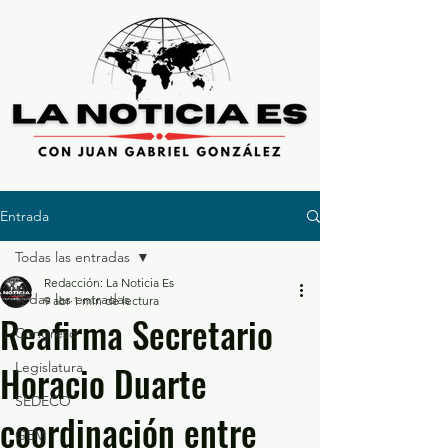
Entrada
Todas las entradas
Redacción: La Noticia Es
Todas las entradas
9 abr
1 min de lectura
Reafirma Secretario
Congreso
Horacio Duarte
Legislatura
SEDECO
coordinación entre
GEM