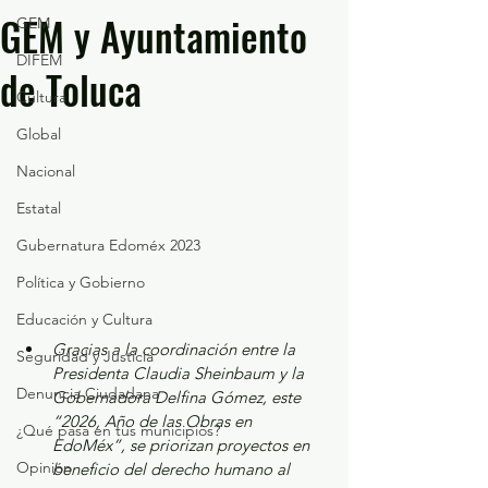
GEM y Ayuntamiento
GEM
DIFEM
de Toluca
Cultura
Global
Nacional
Estatal
Gubernatura Edoméx 2023
Política y Gobierno
Educación y Cultura
Gracias a la coordinación entre la 
Seguridad y Justicia
Presidenta Claudia Sheinbaum y la 
Denuncia Ciudadana
Gobernadora Delfina Gómez, este 
“2026, Año de las Obras en 
¿Qué pasa en tus municipios?
EdoMéx”, se priorizan proyectos en 
Opinión
beneficio del derecho humano al 