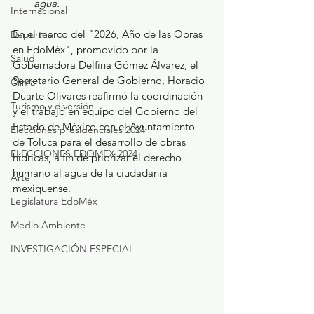
agua.
Internacional
En el marco del "2026, Año de las Obras 
Deportes
en EdoMéx", promovido por la 
Salud
Gobernadora Delfina Gómez Álvarez, el 
Secretario General de Gobierno, Horacio 
Clima
Duarte Olivares reafirmó la coordinación 
Turismo y diversión
y el trabajo en equipo del Gobierno del 
Estado de México con el Ayuntamiento 
Elecciones presidenciales 2024
de Toluca para el desarrollo de obras 
ELECCIONES EDOMEX 2024
hídricas, a fin de priorizar el derecho 
humano al agua de la ciudadanía 
Arte
mexiquense.
Legislatura EdoMéx
Medio Ambiente
INVESTIGACIÓN ESPECIAL