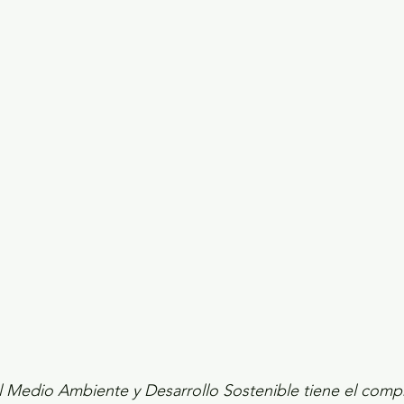
ecciones presidenciales 2024
ELECCIONES EDOME
dio Ambiente
INVESTIGACIÓN ESPECIAL
el Medio Ambiente y Desarrollo Sostenible tiene el com