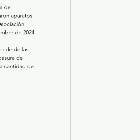
da de 
ron aparatos 
Asociación 
embre de 2024. 
pende de las 
basura de 
a cantidad de 