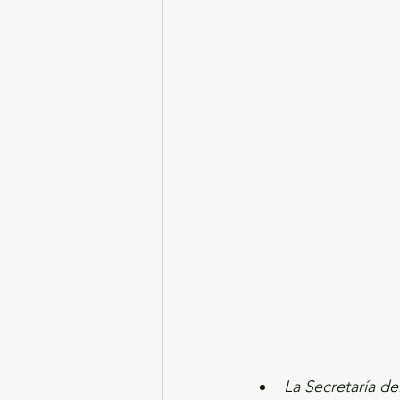
Turismo y diversión
El
Legislatura EdoMéx
Me
La Secretaría d