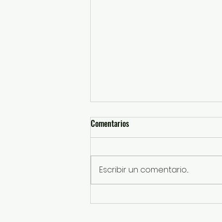
Comentarios
Escribir un comentario...
En Foro “Mujeres Construyendo”,
GEM destaca la labor de este