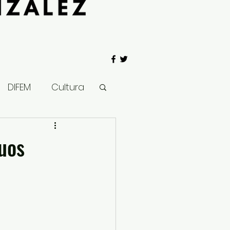
DIFEM
Cultura
 Gobierno
uos
Salud
Clima