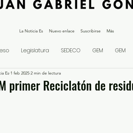
La Noticia Es
Nuevo enlace
Suscribirse
Más
eso
Legislatura
SEDECO
GEM
GEM
ia Es
statal
1 feb 2025
Gubernatura Edoméx 2023
2 min de lectura
Política y
M primer Reciclatón de resid
eguridad y Justicia
Denuncia Ciudadana
ios?
Opinión
Internacional
Deportes