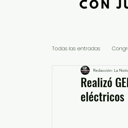
Todas las entradas
Congr
Global
Nacional
Redacción: La Notic
E
Realizó GE
eléctricos
Educación y Cultura
S
¿Qué pasa en tus municip