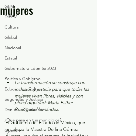
mujeres
GEM
DIFEM
Cultura
Global
Nacional
Estatal
Gubernatura Edoméx 2023
Política y Gobierno
La transformación se construye con 
Educación y Cultura
inclusión y justicia para que todas las 
mujeres vivan libres, visibles y con 
Seguridad y Justicia
plena dignidad: María Esther 
Rodríguez Hernández.
Denuncia Ciudadana
¿Qué pasa en tus municipios?
El Gobierno del Estado de México, que 
encabeza la Maestra Delfina Gómez 
Opinión
Álvarez, impulsa el respeto, la inclusión y 