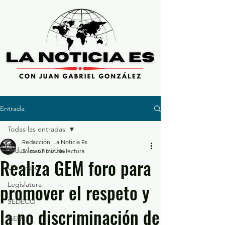
Entrada
Todas las entradas
Redacción: La Noticia Es
Todas las entradas
26 mar
2 min de lectura
Realiza GEM foro para
Congreso
promover el respeto y
Legislatura
SEDECO
la no discriminación de
GEM