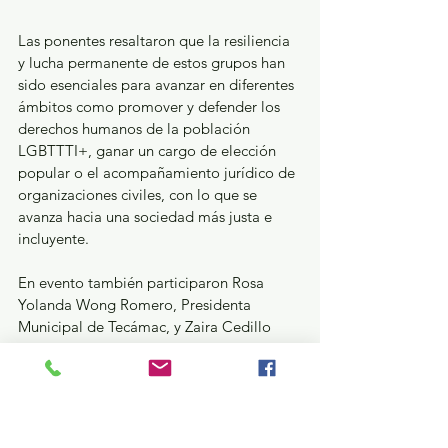
Las ponentes resaltaron que la resiliencia 
y lucha permanente de estos grupos han 
sido esenciales para avanzar en diferentes 
ámbitos como promover y defender los 
derechos humanos de la población 
LGBTTTI+, ganar un cargo de elección 
popular o el acompañamiento jurídico de 
organizaciones civiles, con lo que se 
avanza hacia una sociedad más justa e 
incluyente.
En evento también participaron Rosa 
Yolanda Wong Romero, Presidenta 
Municipal de Tecámac, y Zaira Cedillo 
Silva, diputada local y Presidenta de la 
Comisión de Igualdad de Género del 
Congreso del Estado de México.
GEM