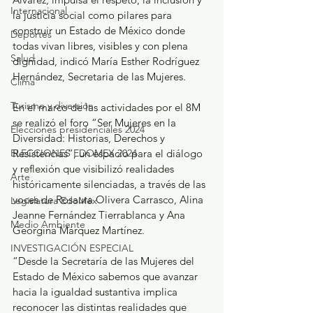
Internacional
la justicia social como pilares para 
construir un Estado de México donde 
Deportes
todas vivan libres, visibles y con plena 
Salud
dignidad, indicó María Esther Rodríguez 
Hernández, Secretaria de las Mujeres.
Clima
Turismo y diversión
En el marco de las actividades por el 8M 
se realizó el foro “Ser Mujeres en la 
Elecciones presidenciales 2024
Diversidad: Historias, Derechos y 
ELECCIONES EDOMEX 2024
Resistencias”, un espacio para el diálogo 
y reflexión que visibilizó realidades 
Arte
históricamente silenciadas, a través de las 
voces de Rosaura Olivera Carrasco, Alina 
Legislatura EdoMéx
Jeanne Fernández Tierrablanca y Ana 
Medio Ambiente
Georgina Márquez Martínez.
INVESTIGACIÓN ESPECIAL
“Desde la Secretaría de las Mujeres del 
Estado de México sabemos que avanzar 
hacia la igualdad sustantiva implica 
reconocer las distintas realidades que 