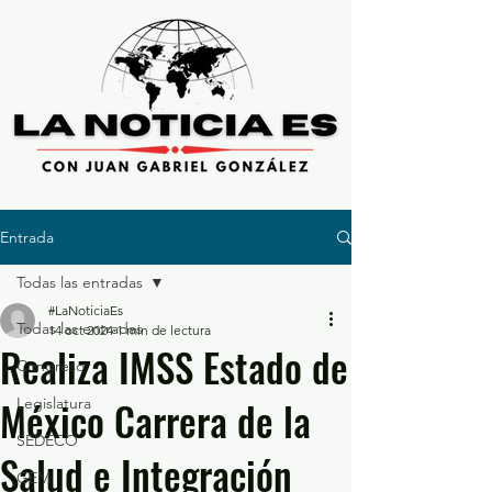
Entrada
Todas las entradas
#LaNoticiaEs
Todas las entradas
14 oct 2024
1 min de lectura
Realiza IMSS Estado de
Congreso
México Carrera de la
Legislatura
SEDECO
Salud e Integración
GEM