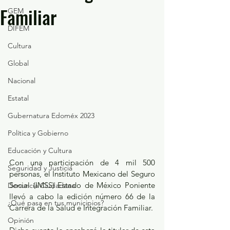
Familiar
GEM
DIFEM
Cultura
Global
Nacional
Estatal
Gubernatura Edoméx 2023
Política y Gobierno
Educación y Cultura
Con una participación de 4 mil 500 
Seguridad y Justicia
personas, el Instituto Mexicano del Seguro 
Social (IMSS) Estado de México Poniente 
Denuncia Ciudadana
llevó a cabo la edición número 66 de la 
¿Qué pasa en tus municipios?
Carrera de la Salud e Integración Familiar.
Opinión