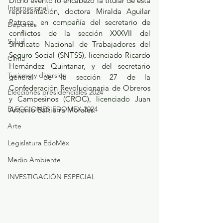
Dicho evento lo encabezó la titular de esta 
Internacional
representación, doctora Miralda Aguilar 
Patraca, en compañía del secretario de 
Deportes
conflictos de la sección XXXVII del 
Salud
Sindicato Nacional de Trabajadores del 
Seguro Social (SNTSS), licenciado Ricardo 
Clima
Hernández Quintanar, y del secretario 
Turismo y diversión
general de la sección 27 de la 
Confederación Revolucionaria de Obreros 
Elecciones presidenciales 2024
y Campesinos (CROC), licenciado Juan 
ELECCIONES EDOMEX 2024
Antonio Baltierra Morales.
Arte
Legislatura EdoMéx
Medio Ambiente
INVESTIGACIÓN ESPECIAL