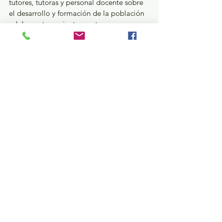
tutores, tutoras y personal docente sobre 
el desarrollo y formación de la población 
adolescente y orientan en temas que 
permitan generar habilidades para la 
toma de decisiones que favorezcan su 
proyecto de vida.
Educación y Cultura
Ver todo
Entradas recientes