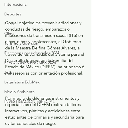
Internacional
Deportes
Con el objetivo de prevenir adicciones y 
Salud
conductas de riesgo, embarazos o 
Clima
infecciones de transmisión sexual (ITS) en 
niñas, niños y adolescentes, el Gobierno 
Turismo y diversión
de la Maestra Delfina Gómez Álvarez, a 
Elecciones presidenciales 2024
través de las Jornadas del Sistema para el 
Desarrollo Integral de la Familia del 
ELECCIONES EDOMEX 2024
Estado de México (DIFEM), ha brindado 6 
Arte
mil asesorías con orientación profesional.
Legislatura EdoMéx
Medio Ambiente
Por medio de diferentes instrumentos y 
INVESTIGACIÓN ESPECIAL
especialistas del DIFEM realizan talleres 
interactivos, pláticas y actividades entre 
estudiantes de primaria y secundaria para 
evitar conductas de riesgo.