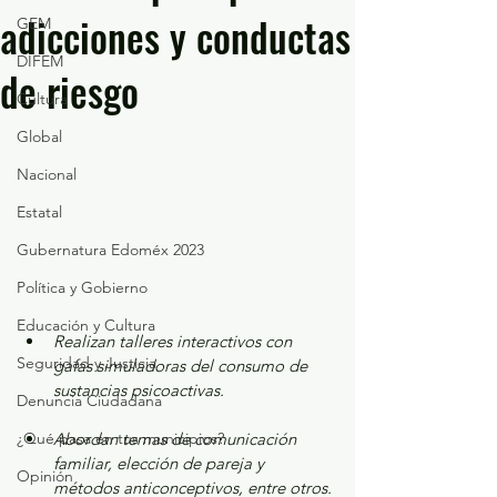
adicciones y conductas
GEM
DIFEM
de riesgo
Cultura
Global
Nacional
Estatal
Gubernatura Edoméx 2023
Política y Gobierno
Educación y Cultura
Realizan talleres interactivos con 
Seguridad y Justicia
gafas simuladoras del consumo de 
sustancias psicoactivas.
Denuncia Ciudadana
Abordan temas de comunicación 
¿Qué pasa en tus municipios?
familiar, elección de pareja y 
Opinión
métodos anticonceptivos, entre otros.