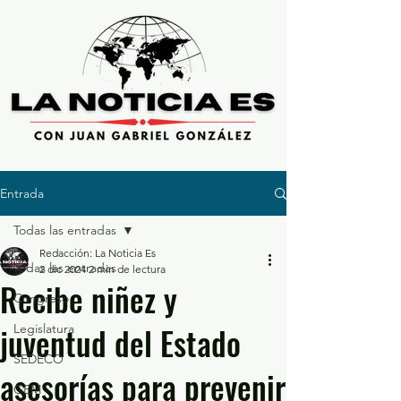
Entrada
Todas las entradas
Redacción: La Noticia Es
Todas las entradas
2 dic 2024
2 min de lectura
Recibe niñez y
Congreso
juventud del Estado
Legislatura
SEDECO
asesorías para prevenir
GEM