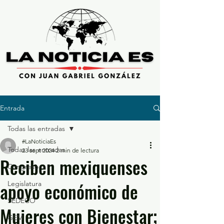
Entrada
Todas las entradas
#LaNoticiaEs
Todas las entradas
23 sept 2024
2 min de lectura
Reciben mexiquenses
Congreso
apoyo económico de
Legislatura
SEDECO
Mujeres con Bienestar;
GEM