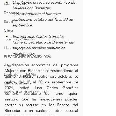
Distribuyen el recurso económico de 
Internacional
Mujeres con Bienestar, 
Deportes
correspondiente al bimestre 
septiembre-octubre del 15 al 30 de 
Salud
septiembre.
Clima
Entrega Juan Carlos González 
Turismo y diversión
Romero, Secretario de Bienestar las 
tarjetas en diversos municipios 
Elecciones presidenciales 2024
mexiquenses.
ELECCIONES EDOMEX 2024
La dispersión económica del programa 
Arte
Mujeres con Bienestar correspondiente al 
Legislatura EdoMéx
quinto bimestre, septiembre-octubre, se 
realiza del 15 al 30 de septiembre de 
Medio Ambiente
2024, indicó Juan Carlos González 
INVESTIGACIÓN ESPECIAL
Romero, Secretario del ramo, quien 
aseguró que las mexiquenses pueden 
cobrar su recurso en los Bancos del 
Bienestar o en cualquier otra sucursal 