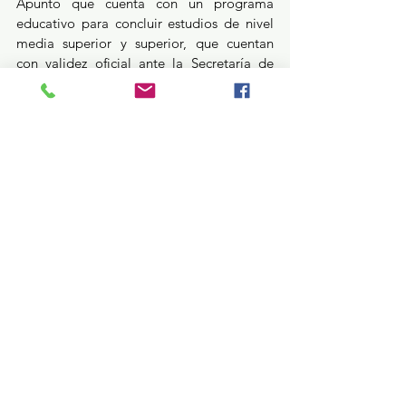
Apuntó que cuenta con un programa 
educativo para concluir estudios de nivel 
media superior y superior, que cuentan 
con validez oficial ante la Secretaría de 
Educación Pública (SEP), donde se les 
brindan herramientas que las empodera 
para coadyuvar a su crecimiento personal, 
académico y laboral.
Indicó que en los municipios que se 
recorren, se habilitan módulos de atención 
enfocados a atender las inquietudes de las 
beneficiarias sobre los diversos servicios 
que ofrece este apoyo integral y de otros 
programas que impulsa la Secretaría de 
Bienestar, así como la campaña de 
esterilización de perros y gatos para 
contribuir al cuidado del medio ambiente.
Estatal