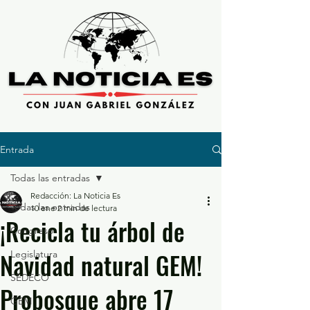
Entrada
Todas las entradas
Redacción: La Noticia Es
Todas las entradas
10 ene
2 min de lectura
¡Recicla tu árbol de
Congreso
Navidad natural GEM!
Legislatura
SEDECO
Probosque abre 17
GEM