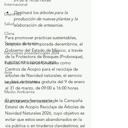
Internacional
Destinará los árboles para la 
Deportes
producción de nuevas plantas y la 
Salud
elaboración de artesanías.
Clima
Para promover prácticas sustentables, 
Turismo y diversión
después de la temporada decembrina, el 
Gobierno del Estado de México, a través 
Elecciones presidenciales 2024
de la Protectora de Bosques (Probosque), 
ELECCIONES EDOMEX 2024
habilitó 17 viveros forestales como 
Centros de Acopio para el reciclaje de 
Arte
árboles de Navidad naturales; el servicio 
se dará de manera gratuita del 9 de enero 
Legislatura EdoMéx
al 31 de marzo, de 09:00 a 16:00 horas.
Medio Ambiente
El programa forma parte de la Campaña 
INVESTIGACIÓN ESPECIAL
Estatal de Acopio Reciclaje de Árboles de 
Navidad Naturales 2026, cuyo objetivo es 
evitar que estos sean abandonados en la 
vía pública o en tiraderos clandestinos; así 