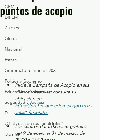
puntos de acopio
GEM
DIFEM
Cultura
Global
Nacional
Estatal
Gubernatura Edoméx 2023
Política y Gobierno
Inicia la Campaña de Acopio en sus 
Educación y Cultura
viveros forestales; consulta su 
ubicación en 
Seguridad y Justicia
https://probosque.edomex.gob.mx/vi
veros_forestales
.
Denuncia Ciudadana
¿Qué pasa en tus municipios?
Los centros darán servicio gratuito 
del 9 de enero al 31 de marzo, de 
Opinión
09:00 a 16:00 horas.