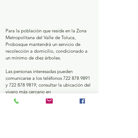
Para la población que reside en la Zona 
Metropolitana del Valle de Toluca, 
Probosque mantendrá un servicio de 
recolección a domicilio, condicionado a 
un mínimo de diez árboles.
Las personas interesadas pueden 
comunicarse a los teléfonos 722 878 9891 
y 722 878 9819; consultar la ubicación del 
vivero más cercano en 
https://probosque.edomex.gob.mx/vivero
s_forestales
; o escanear el código QR 
impreso en las etiquetas que se 
entregaron durante su etapa de 
comercialización. Con estas acciones, el 
Gobierno de la Maestra Delfina Gómez 