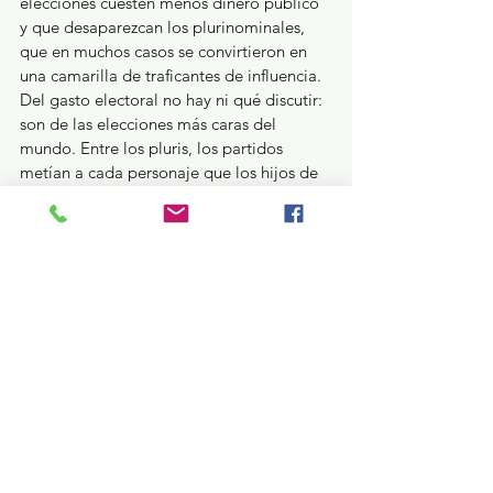
elecciones cuesten menos dinero público 
y que desaparezcan los plurinominales, 
que en muchos casos se convirtieron en 
una camarilla de traficantes de influencia. 
Del gasto electoral no hay ni qué discutir: 
son de las elecciones más caras del 
mundo. Entre los pluris, los partidos 
metían a cada personaje que los hijos de 
Ma Baker eran unos niños de pecho. En su 
origen, se suponía que los plurinominales 
serían los cuadros más preparados y una 
vía para garantizar pluralidad, tolerancia 
a la oposición y democracia. Pero esos 
fines se distorsionaron, y muchos pluris 
terminaron siendo pájaros de cuenta que 
necesitan fuero para no acabar en la 
cárcel.
—Acá entre nos, ¿qué pasó con las 
guajolotas, don Meli?