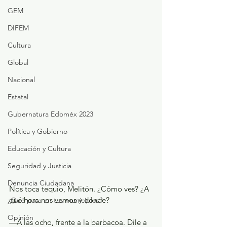
GEM
DIFEM
Cultura
Global
Nacional
Estatal
Gubernatura Edoméx 2023
Política y Gobierno
Educación y Cultura
Seguridad y Justicia
Denuncia Ciudadana
Nos toca tequio, Melitón. ¿Cómo ves? ¿A 
qué hora nos vemos y dónde?
¿Qué pasa en tus municipios?
Opinión
—A las ocho, frente a la barbacoa. Dile a 