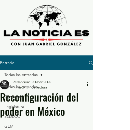
Entrada
Todas las entradas
Redacción: La Noticia Es
Todas las entradas
1 mar
3 min de lectura
Reconfiguración del
Congreso
poder en México
Legislatura
SEDECO
GEM