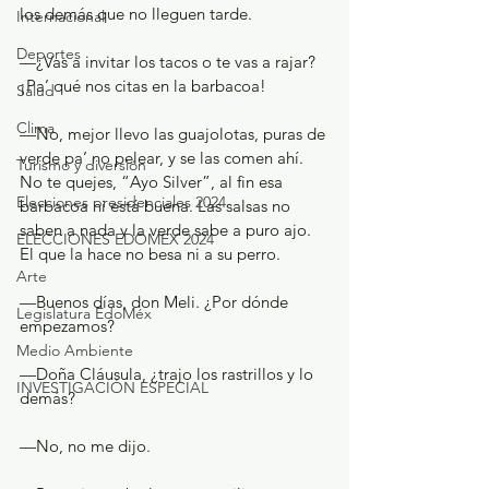
los demás que no lleguen tarde.
Internacional
Deportes
—¿Vas a invitar los tacos o te vas a rajar? 
¡Pa’ qué nos citas en la barbacoa!
Salud
Clima
—No, mejor llevo las guajolotas, puras de 
verde pa’ no pelear, y se las comen ahí. 
Turismo y diversión
No te quejes, “Ayo Silver”, al fin esa 
Elecciones presidenciales 2024
barbacoa ni está buena. Las salsas no 
saben a nada y la verde sabe a puro ajo. 
ELECCIONES EDOMEX 2024
El que la hace no besa ni a su perro.
Arte
—Buenos días, don Meli. ¿Por dónde 
Legislatura EdoMéx
empezamos?
Medio Ambiente
—Doña Cláusula, ¿trajo los rastrillos y lo 
INVESTIGACIÓN ESPECIAL
demás?
—No, no me dijo.