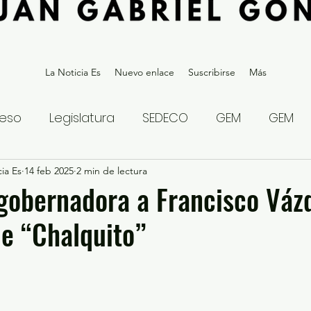
La Noticia Es
Nuevo enlace
Suscribirse
Más
eso
Legislatura
SEDECO
GEM
GEM
ia Es
statal
14 feb 2025
Gubernatura Edoméx 2023
2 min de lectura
Política y
gobernadora a Francisco Váz
e “Chalquito”
eguridad y Justicia
Denuncia Ciudadana
ios?
Opinión
Internacional
Deportes