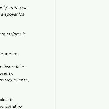
l perrito que 
a apoyar los 
ra mejorar la 
outtolenc.  
n favor de los 
orena), 
ura mexiquense, 
cies de 
su donativo 