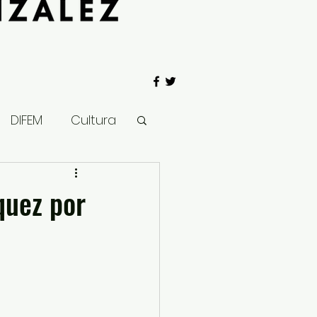
DIFEM
Cultura
 Gobierno
quez por
Salud
Clima