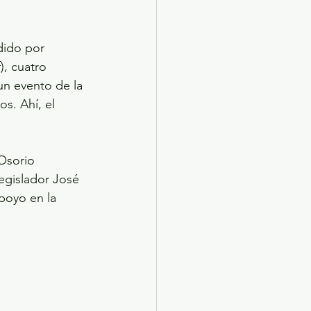
dido por 
, cuatro 
un evento de la 
s. Ahí, el 
Osorio 
egislador José 
poyo en la 