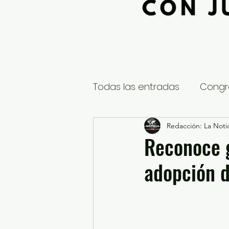
Todas las entradas
Congr
Global
Nacional
Redacción: La Notic
E
Reconoce 
adopción d
Educación y Cultura
S
¿Qué pasa en tus municip