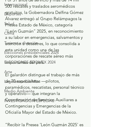
Internacional
500 rescates y traslados aeromédicos 
gratuitos, la Gobernadora Delfina Gómez 
Deportes
Álvarez entregó al Grupo Relámpagos la 
Salud
Presea Estado de México, categoría 
“León Guzmán” 2025, en reconocimiento 
Clima
a su labor en emergencias, salvamentos y 
Turismo y diversión
atención a desastres, lo que consolida a 
esta unidad como una de las 
Elecciones presidenciales 2024
corporaciones de rescate aéreo más 
ELECCIONES EDOMEX 2024
importantes del país.
Arte
El galardón distingue el trabajo de más 
de 70 especialistas —pilotos, 
Legislatura EdoMéx
paramédicos, rescatistas, personal técnico 
Medio Ambiente
y operativo— que integran la 
Coordinación de Servicios Auxiliares a 
INVESTIGACIÓN ESPECIAL
Contingencias y Emergencias de la 
Oficialía Mayor del Estado de México.
“Recibir la Presea ‘León Guzmán 2025’ es 