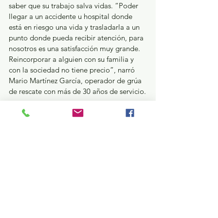
saber que su trabajo salva vidas. “Poder 
llegar a un accidente u hospital donde 
está en riesgo una vida y trasladarla a un 
punto donde pueda recibir atención, para 
nosotros es una satisfacción muy grande. 
Reincorporar a alguien con su familia y 
con la sociedad no tiene precio”, narró 
Mario Martínez García, operador de grúa 
de rescate con más de 30 años de servicio.
El Grupo Relámpagos mantiene su labor 
enfocada en la atención a la población, 
sin distinción y de manera gratuita. “El 
trabajo que nosotros realizamos apoya a 
la población sin importar los recursos que 
tenga la gente, ni la edad o el género; 
pueden ser niñas, niños, adultos o 
personas mayores. Atendemos a todas y 
todos por igual”, concluyó Brandon 
Borbollón Alvarado, mecánico A de 