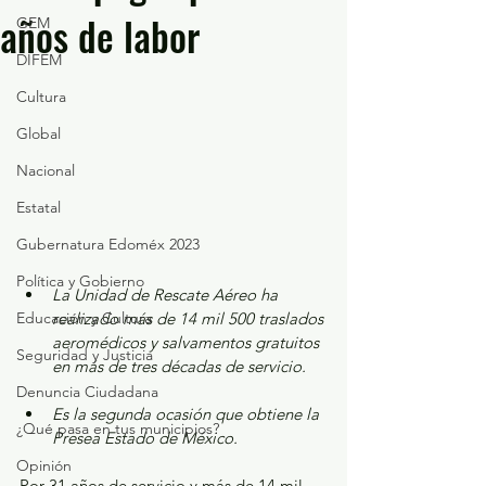
años de labor
GEM
DIFEM
Cultura
Global
Nacional
Estatal
Gubernatura Edoméx 2023
Política y Gobierno
La Unidad de Rescate Aéreo ha 
Educación y Cultura
realizado más de 14 mil 500 traslados 
aeromédicos y salvamentos gratuitos 
Seguridad y Justicia
en más de tres décadas de servicio.
Denuncia Ciudadana
Es la segunda ocasión que obtiene la 
¿Qué pasa en tus municipios?
Presea Estado de México.
Opinión
Por 31 años de servicio y más de 14 mil 