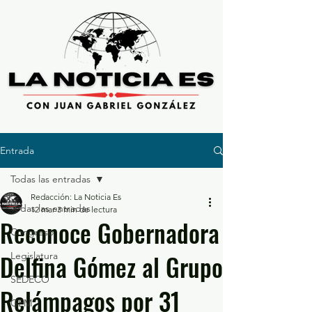
Entrada
Todas las entradas
Redacción: La Noticia Es
Todas las entradas
12 mar
3 min de lectura
Reconoce Gobernadora
Congreso
Delfina Gómez al Grupo
Legislatura
SEDECO
Relámpagos por 31
GEM