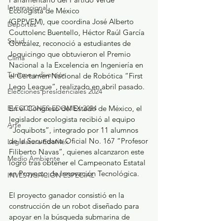
Internacional
Ecologista de México
(GPPVEM), que coordina José Alberto 
Deportes
Couttolenc Buentello, Héctor Raúl García 
Salud
González, reconoció a estudiantes de 
Joquicingo que obtuvieron el Premio 
Clima
Nacional a la Excelencia en Ingeniería en 
Turismo y diversión
el Certamen Nacional de Robótica “First 
Lego League”, realizado en abril pasado.
Elecciones presidenciales 2024
ELECCIONES EDOMEX 2024
En el Congreso del Estado de México, el 
legislador ecologista recibió al equipo
Arte
“Joquibots”, integrado por 11 alumnos 
de la Secundaria Oficial No. 167 “Profesor
Legislatura EdoMéx
Filiberto Navas”, quienes alcanzaron este 
Medio Ambiente
logro tras obtener el Campeonato Estatal 
en Proyecto de Innovación Tecnológica.
INVESTIGACIÓN ESPECIAL
El proyecto ganador consistió en la 
construcción de un robot diseñado para 
apoyar en la búsqueda submarina de 