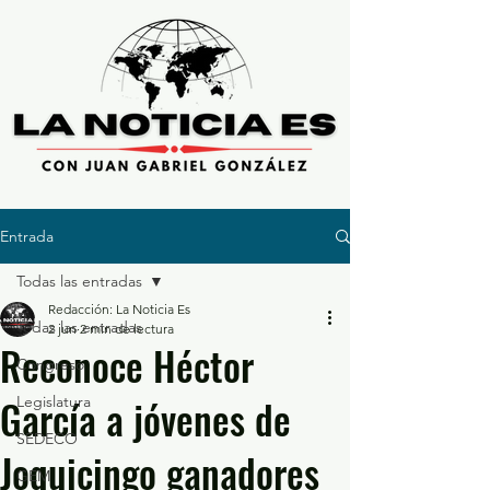
Entrada
Todas las entradas
Redacción: La Noticia Es
Todas las entradas
2 jun
2 min de lectura
Reconoce Héctor
Congreso
García a jóvenes de
Legislatura
SEDECO
Joquicingo ganadores
GEM