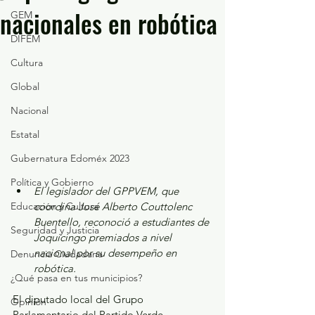
nacionales en robótica
GEM
DIFEM
Cultura
Global
Nacional
Estatal
Gubernatura Edoméx 2023
Política y Gobierno
El legislador del GPPVEM, que 
Educación y Cultura
coordina José Alberto Couttolenc 
Buentello, reconoció a estudiantes de 
Seguridad y Justicia
Joquicingo premiados a nivel 
nacional por su desempeño en 
Denuncia Ciudadana
robótica.
¿Qué pasa en tus municipios?
El diputado local del Grupo 
Opinión
Parlamentario del Partido Verde 