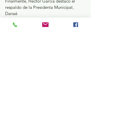
Finalmente, Héctor García destacó el 
respaldo de la Presidenta Municipal, 
Danaé
Espinoza Zimmerman, para impulsar el 
talento de jóvenes de Joquicingo, y llamó 
a continuar fortaleciendo el trabajo 
conjunto en favor de nuevas 
oportunidades para este importante 
sector del Distrito VII.
Política y Gobierno
Ver todo
Entradas recientes