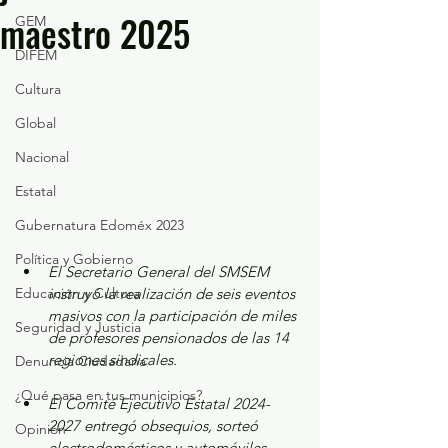
maestro 2025
GEM
DIFEM
Cultura
Global
Nacional
Estatal
Gubernatura Edoméx 2023
Política y Gobierno
El Secretario General del SMSEM 
Educación y Cultura
instruyó la realización de seis eventos 
masivos con la participación de miles 
Seguridad y Justicia
de profesores pensionados de las 14 
regiones sindicales.
Denuncia Ciudadana
¿Qué pasa en tus municipios?
El Comité Ejecutivo Estatal 2024-
2027 entregó obsequios, sorteó 
Opinión
electrodomésticos y automóviles 