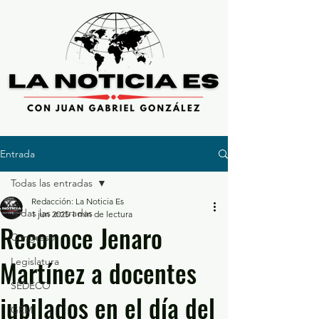
Entrada
Todas las entradas
Redacción: La Noticia Es
Todas las entradas
1 jun 2025
1 min de lectura
Reconoce Jenaro
Congreso
Martínez a docentes
Legislatura
SEDECO
jubilados en el día del
GEM