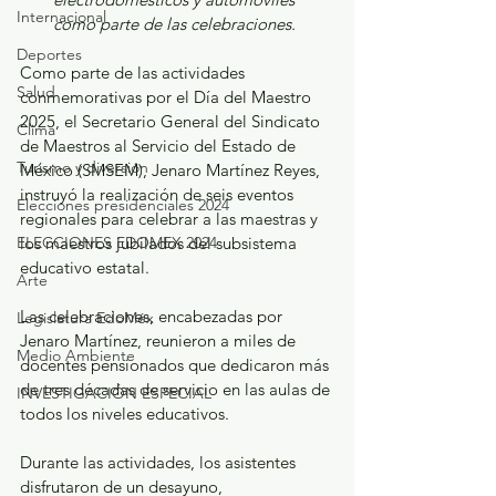
Internacional
como parte de las celebraciones.
Deportes
Como parte de las actividades 
Salud
conmemorativas por el Día del Maestro 
2025, el Secretario General del Sindicato 
Clima
de Maestros al Servicio del Estado de 
Turismo y diversión
México (SMSEM), Jenaro Martínez Reyes, 
instruyó la realización de seis eventos 
Elecciones presidenciales 2024
regionales para celebrar a las maestras y 
ELECCIONES EDOMEX 2024
los maestros jubilados del subsistema 
educativo estatal.
Arte
Las celebraciones, encabezadas por 
Legislatura EdoMéx
Jenaro Martínez, reunieron a miles de 
Medio Ambiente
docentes pensionados que dedicaron más 
de tres décadas de servicio en las aulas de 
INVESTIGACIÓN ESPECIAL
todos los niveles educativos.
Durante las actividades, los asistentes 
disfrutaron de un desayuno, 