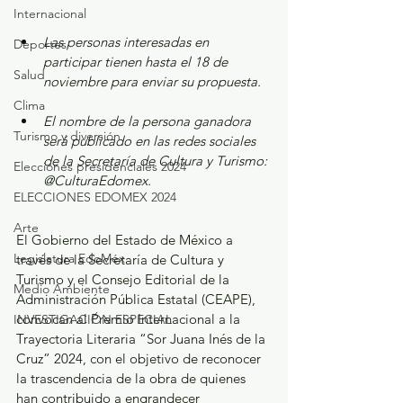
Internacional
Las personas interesadas en 
Deportes
participar tienen hasta el 18 de 
Salud
noviembre para enviar su propuesta.
Clima
El nombre de la persona ganadora 
Turismo y diversión
será publicado en las redes sociales 
de la Secretaría de Cultura y Turismo: 
Elecciones presidenciales 2024
@CulturaEdomex.
ELECCIONES EDOMEX 2024
Arte
El Gobierno del Estado de México a 
Legislatura EdoMéx
través de la Secretaría de Cultura y 
Turismo y el Consejo Editorial de la 
Medio Ambiente
Administración Pública Estatal (CEAPE), 
convocan al Premio Internacional a la 
INVESTIGACIÓN ESPECIAL
Trayectoria Literaria “Sor Juana Inés de la 
Cruz” 2024, con el objetivo de reconocer 
la trascendencia de la obra de quienes 
han contribuido a engrandecer 