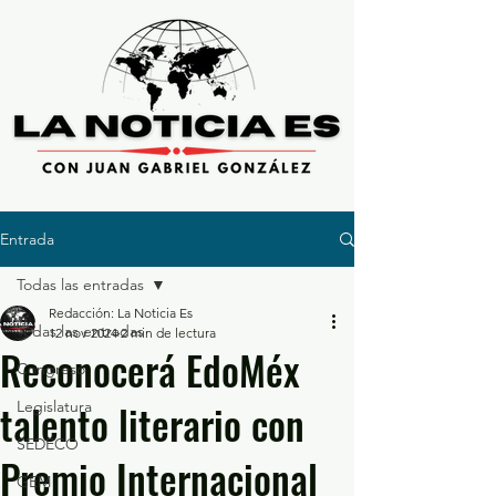
Entrada
Todas las entradas
Redacción: La Noticia Es
Todas las entradas
12 nov 2024
2 min de lectura
Reconocerá EdoMéx
Congreso
talento literario con
Legislatura
SEDECO
Premio Internacional
GEM