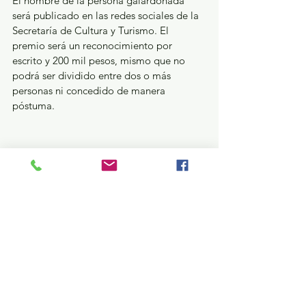
El nombre de la persona galardonada 
será publicado en las redes sociales de la 
Secretaría de Cultura y Turismo. El 
premio será un reconocimiento por 
escrito y 200 mil pesos, mismo que no 
podrá ser dividido entre dos o más 
personas ni concedido de manera 
póstuma.
Asimismo, la persona ganadora cederá los 
derechos de alguna obra de su autoría, 
preferentemente inédita, para su 
publicación a cargo de la Secretaría de 
Cultura y Turismo, a través del Consejo 
Editorial de la Administración Pública 
Estatal (CEAPE).