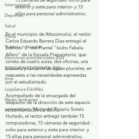
Internacional
exterior y siete para interior- y 15 
sillas para personal administrativo.
Deportes
Salud
En el municipio de Atlacomulco, el rector 
Clima
Carlos Eduardo Barrera Díaz entregó el 
Turismo y diversión
Edificio "J" del Plantel “Isidro Fabela 
Alfaro” de la Escuela Preparatoria, que 
Elecciones presidenciales 2024
consta de cuatro aulas, dos oficinas, una 
ELECCIONES EDOMEX 2024
plazuela y cárcamo de aguas pluviales, en 
respuesta a las necesidades expresadas 
Arte
por el estudiantado.
Legislatura EdoMéx
Acompañado de la encargada del 
Medio Ambiente
despacho de la dirección de este espacio 
universitario, María del Rosario Sotelo 
INVESTIGACIÓN ESPECIAL
Hurtado, el rector entregó también 15 
computadoras, 15 cámaras de seguridad -
ocho para exterior y siete para interior- y 
15 sillas para personal administrativo.