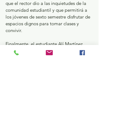
que el rector dio a las inquietudes de la 
comunidad estudiantil y que permitirá a 
los jóvenes de sexto semestre disfrutar de 
espacios dignos para tomar clases y 
convivir.
Finalmente, el estudiante Alí Martínez 
González agradeció, en representación de 
los estudiantes del Plantel “Isidro Fabela 
Alfaro” de la Escuela Preparatoria, la 
respuesta favorable que se dio a una 
necesidad que era primordial para la 
comunidad verde y oro de nivel medio 
superior de Atlacomulco.
Educación y Cultura