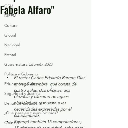
Fabela Alfaro"
GEM
DIFEM
Cultura
Global
Nacional
Estatal
Gubernatura Edoméx 2023
Política y Gobierno
El rector Carlos Eduardo Barrera Díaz 
Educación y Cultura
entregó esta obra, que consta de 
cuatro aulas, dos oficinas, una 
Seguridad y Justicia
plazuela y cárcamo de aguas 
pluviales, en respuesta a las 
Denuncia Ciudadana
necesidades expresadas por el 
¿Qué pasa en tus municipios?
estudiantado.
Entregó también 15 computadoras, 
Opinión
15 cámaras de seguridad -ocho para 