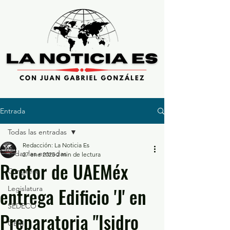
Entrada
Todas las entradas
Redacción: La Noticia Es
Todas las entradas
27 ene 2025
2 min de lectura
Rector de UAEMéx
Congreso
entrega Edificio 'J' en
Legislatura
SEDECO
Preparatoria "Isidro
GEM