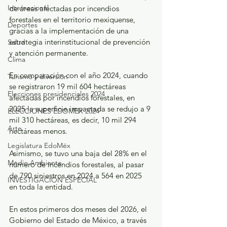
Internacional
de áreas afectadas por incendios 
forestales en el territorio mexiquense, 
Deportes
gracias a la implementación de una 
estrategia interinstitucional de prevención 
Salud
y atención permanente.
Clima
En comparación con el año 2024, cuando 
Turismo y diversión
se registraron 19 mil 604 hectáreas 
Elecciones presidenciales 2024
afectadas por incendios forestales, en 
2025 la superficie impactada se redujo a 9 
ELECCIONES EDOMEX 2024
mil 310 hectáreas, es decir, 10 mil 294 
Arte
hectáreas menos.
Legislatura EdoMéx
Asimismo, se tuvo una baja del 28% en el 
Medio Ambiente
número de incendios forestales, al pasar 
de 790 siniestros en 2024 a 564 en 2025 
INVESTIGACIÓN ESPECIAL
en toda la entidad.
En estos primeros dos meses del 2026, el 
Gobierno del Estado de México, a través 