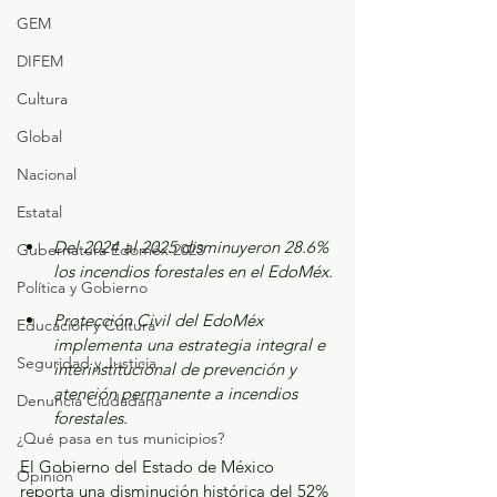
GEM
DIFEM
Cultura
Global
Nacional
Estatal
Del 2024 al 2025 disminuyeron 28.6% 
Gubernatura Edoméx 2023
los incendios forestales en el EdoMéx.
Política y Gobierno
Protección Civil del EdoMéx 
Educación y Cultura
implementa una estrategia integral e 
Seguridad y Justicia
interinstitucional de prevención y 
atención permanente a incendios 
Denuncia Ciudadana
forestales.
¿Qué pasa en tus municipios?
El Gobierno del Estado de México 
Opinión
reporta una disminución histórica del 52% 