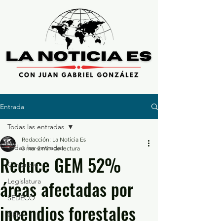
Entrada
Todas las entradas
Redacción: La Noticia Es
Todas las entradas
3 mar
2 min de lectura
Reduce GEM 52%
Congreso
áreas afectadas por
Legislatura
SEDECO
incendios forestales
GEM