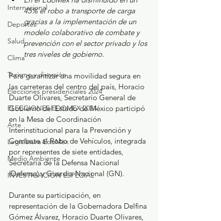
Internacional
45% el robo a transporte de carga 
gracias a la implementación de un 
Deportes
modelo colaborativo de combate y 
Salud
prevención con el sector privado y los 
tres niveles de gobierno.
Clima
Turismo y diversión
Para garantizar una movilidad segura en 
las carreteras del centro del país, Horacio 
Elecciones presidenciales 2024
Duarte Olivares, Secretario General de 
ELECCIONES EDOMEX 2024
Gobierno del Estado de México participó 
en la Mesa de Coordinación 
Arte
Interinstitucional para la Prevención y 
Combate al Robo de Vehículos, integrada 
Legislatura EdoMéx
por representes de siete entidades, 
Medio Ambiente
Secretaría de la Defensa Nacional 
(Defensa) y Guardia Nacional (GN).
INVESTIGACIÓN ESPECIAL
Durante su participación, en 
representación de la Gobernadora Delfina 
Gómez Álvarez, Horacio Duarte Olivares, 