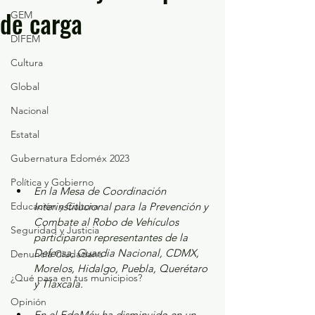
de carga
GEM
DIFEM
Cultura
Global
Nacional
Estatal
Gubernatura Edoméx 2023
Política y Gobierno
En la Mesa de Coordinación 
Educación y Cultura
Interinstitucional para la Prevención y 
Combate al Robo de Vehículos 
Seguridad y Justicia
participaron representantes de la 
Defensa, Guardia Nacional, CDMX, 
Denuncia Ciudadana
Morelos, Hidalgo, Puebla, Querétaro 
¿Qué pasa en tus municipios?
y Tlaxcala.
Opinión
En el EdoMéx ha disminuido en un 