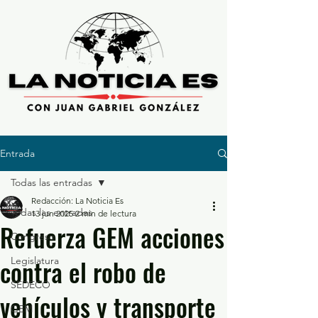
Entrada
Todas las entradas
Redacción: La Noticia Es
Todas las entradas
13 jun 2025
2 min de lectura
Refuerza GEM acciones
Congreso
contra el robo de
Legislatura
SEDECO
vehículos y transporte
GEM