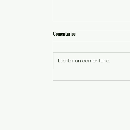
Comentarios
Escribir un comentario...
EdoMéx, sede del 5° Foro
Internacional Agroalimentario