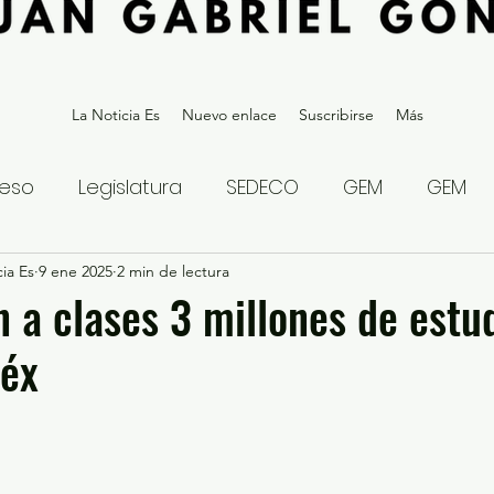
La Noticia Es
Nuevo enlace
Suscribirse
Más
eso
Legislatura
SEDECO
GEM
GEM
ia Es
statal
9 ene 2025
Gubernatura Edoméx 2023
2 min de lectura
Política y
 a clases 3 millones de estu
Méx
eguridad y Justicia
Denuncia Ciudadana
ios?
Opinión
Internacional
Deportes