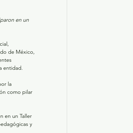
ciparon en un 
ial, 
tado de México, 
entes 
a entidad.
or la 
ón como pilar 
n en un Taller 
pedagógicas y 