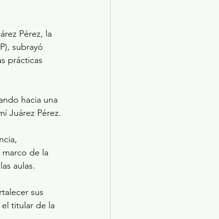
árez Pérez, la 
P), subrayó 
s prácticas 
zando hacia una 
mí Juárez Pérez.
cia, 
l marco de la 
as aulas.
talecer sus 
l titular de la 