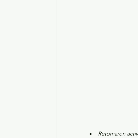
Turismo y diversión
El
Legislatura EdoMéx
Me
Retomaron activ