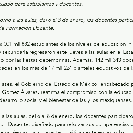
uado para estudiantes y docentes.
torno a las aulas, del 6 al 8 de enero, los docentes parti
o de Formación Docente.
s 001 mil 882 estudiantes de los niveles de educación inic
 y secundaria regresaron este jueves a las aulas en el Es
o por las fiestas decembrinas. Además, 142 mil 343 doc
dades en los más de 17 mil 224 planteles educativos de l
clases, el Gobierno del Estado de México, encabezado p
 Gómez Álvarez, reafirma el compromiso con la educaci
esarrollo social y el bienestar de las y los mexiquenses.
 a las aulas, del 6 al 8 de enero, los docentes participaro
ión Docente, diseñado para reforzar sus competencias 
erramientas para impactar positivamente en las aulas.