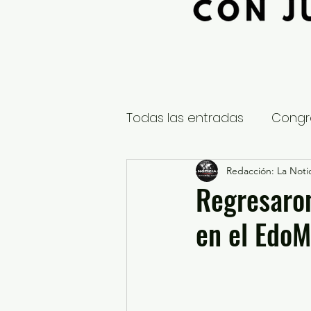
Todas las entradas
Congr
Global
Nacional
Redacción: La Notic
E
Regresaron
en el Edo
Educación y Cultura
S
¿Qué pasa en tus municip