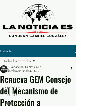
Entrada
Todas las entradas
Redacción: La Noticia Es
Todas las entradas
18 abr
2 min de lectura
Renueva GEM Consejo
Congreso
del Mecanismo de
Legislatura
SEDECO
Protección a
GEM