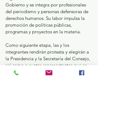
Gobierno y se integra por profesionales 
del periodismo y personas defensoras de 
derechos humanos. Su labor impulsa la 
promoción de políticas públicas, 
programas y proyectos en la materia.
Como siguiente etapa, las y los 
integrantes rendirán protesta y elegirán a 
la Presidencia y la Secretaría del Consejo, 
así como a cuatro representantes que se 
integrarán a la Junta de Gobierno del 
Mecanismo.
Con esta renovación, el Gobierno del 
Estado de México refuerza las condiciones 
para que periodistas y personas 
defensoras ejerzan su labor en entornos 
de seguridad, respeto y libertad.
GEM