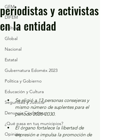
periodistas y activistas
GEM
DIFEM
en la entidad
Cultura
Global
Nacional
Estatal
Gubernatura Edoméx 2023
Política y Gobierno
Educación y Cultura
Se eligió a 13 personas consejeras y 
Seguridad y Justicia
mismo número de suplentes para el 
Denuncia Ciudadana
periodo 2026-2030.
¿Qué pasa en tus municipios?
El órgano fortalece la libertad de 
Opinión
expresión e impulsa la promoción de 