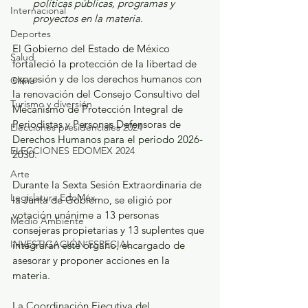
políticas públicas, programas y 
Internacional
proyectos en la materia.
Deportes
El Gobierno del Estado de México 
Salud
fortaleció la protección de la libertad de 
expresión y de los derechos humanos con 
Clima
la renovación del Consejo Consultivo del 
Turismo y diversión
Mecanismo de Protección Integral de 
Periodistas y Personas Defensoras de 
Elecciones presidenciales 2024
Derechos Humanos para el periodo 2026-
ELECCIONES EDOMEX 2024
2030.
Arte
Durante la Sexta Sesión Extraordinaria de 
Legislatura EdoMéx
la Junta de Gobierno, se eligió por 
votación unánime a 13 personas 
Medio Ambiente
consejeras propietarias y 13 suplentes que 
INVESTIGACIÓN ESPECIAL
integrarán este órgano, encargado de 
asesorar y proponer acciones en la 
materia.
La Coordinación Ejecutiva del 