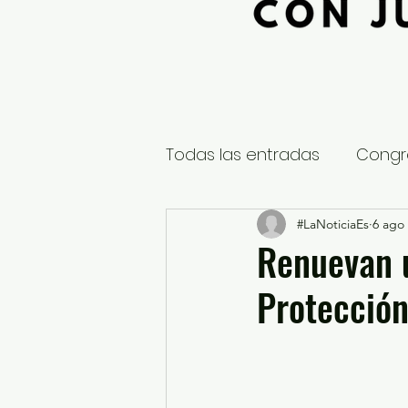
Todas las entradas
Congr
Global
Nacional
#LaNoticiaEs
6 ago
E
Renuevan u
Protección
Educación y Cultura
S
¿Qué pasa en tus municip