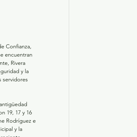
de Confianza, 
se encuentran 
te, Rivera 
guridad y la 
 servidores 
 antigüedad 
n 19, 17 y 16 
one Rodríguez e 
ipal y la 