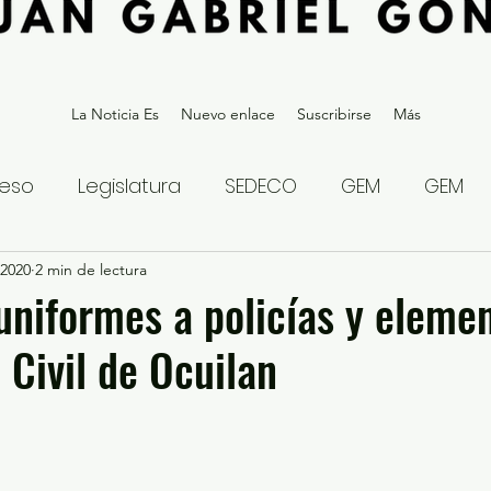
La Noticia Es
Nuevo enlace
Suscribirse
Más
eso
Legislatura
SEDECO
GEM
GEM
 2020
statal
2 min de lectura
Gubernatura Edoméx 2023
Política y
niformes a policías y eleme
 Civil de Ocuilan
eguridad y Justicia
Denuncia Ciudadana
ios?
Opinión
Internacional
Deportes