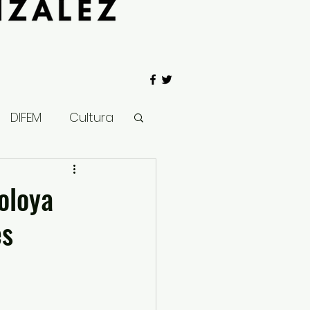
DIFEM
Cultura
 Gobierno
oloya
es
Salud
Clima