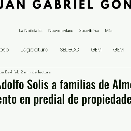
La Noticia Es
Nuevo enlace
Suscribirse
Más
eso
Legislatura
SEDECO
GEM
GEM
ia Es
statal
4 feb
2 min de lectura
Gubernatura Edoméx 2023
Política y
dolfo Solis a familias de Alm
nto en predial de propiedad
eguridad y Justicia
Denuncia Ciudadana
ios?
Opinión
Internacional
Deportes