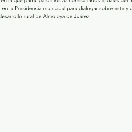
en la que participaron los 37 comisariados ejidales del m
 en la Presidencia municipal para dialogar sobre este y 
desarrollo rural de Almoloya de Juárez.