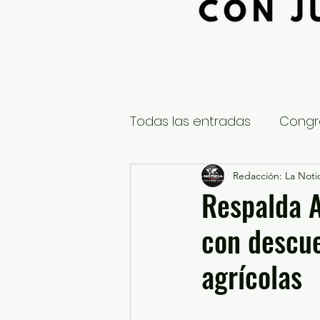
Todas las entradas
Congr
Global
Nacional
Redacción: La Notic
E
Respalda A
con descue
Educación y Cultura
S
agrícolas
¿Qué pasa en tus municip