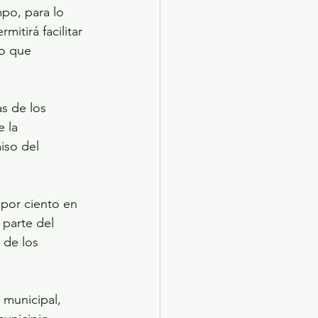
po, para lo 
itirá facilitar 
lo que 
s de los 
 la 
iso del 
por ciento en 
parte del 
 de los 
municipal, 