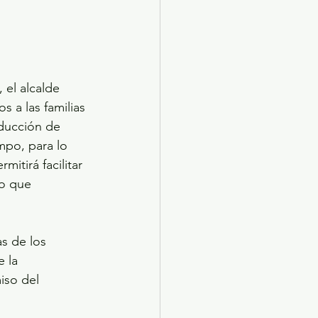
el alcalde 
 a las familias 
ducción de 
mpo, para lo 
itirá facilitar 
lo que 
s de los 
 la 
iso del 