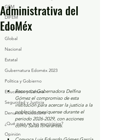
Administrativa del
GEM
DIFEM
EdoMéx
Cultura
Global
Nacional
Estatal
Gubernatura Edoméx 2023
Política y Gobierno
Reconoce Gobernadora Delfina 
Educación y Cultura
Gómez el compromiso de esta 
Seguridad y Justicia
institución para acercar la justicia a la 
población mexiquense durante el 
Denuncia Ciudadana
periodo 2026-2029, con acciones 
¿Qué pasa en tus municipios?
como Salas Itinerantes.
Opinión
Convoca Luis Eduardo Gómez García 