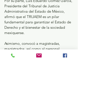
Por su parte, Luis Eduardo Gómez García, 
Presidente del Tribunal de Justicia 
Administrativa del Estado de México, 
afirmó que el TRIJAEM es un pilar 
fundamental para garantizar el Estado de 
Derecho y el bienestar de la sociedad 
mexiquense.
Asimismo, convocó a magistradas, 
magistrados, así como al personal 
jurisdiccional y administrativo, a trabajar 
de manera conjunta con el Gobierno 
estatal para consolidar una justicia 
administrativa accesible, confiable, 
legítima y transformadora. En el evento 
estuvieron presentes las y los integrantes 
del Pleno de la Sala Superior del Tribunal 
de Justicia Administrativa.
Estatal