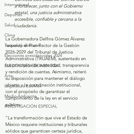
Internacional
a fortalecer, junto con el Gobierno 
estatal, una justicia administrativa 
Deportes
accesible, confiable y cercana a la 
Salud
ciudadanía.
Clima
La Gobernadora Delfina Gómez Álvarez 
respaldó el Plan Rector de la Gestión 
Turismo y diversión
2026-2029 del Tribunal de Justicia 
Elecciones presidenciales 2024
Administrativa (TRIJAEM), sustentado en 
los principios de austeridad, transparencia 
ELECCIONES EDOMEX 2024
y rendición de cuentas. Asimismo, reiteró 
Arte
su disposición para mantener el diálogo 
abierto y la coordinación institucional, 
Legislatura EdoMéx
con el propósito de garantizar el 
Medio Ambiente
cumplimiento de la ley en el servicio 
público.
INVESTIGACIÓN ESPECIAL
“La transformación que vive el Estado de 
México requiere instituciones y tribunales 
sólidos que garanticen certeza jurídica, 