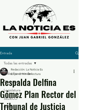
Entrada
Todas las entradas
Redacción: La Noticia Es
Todas las entradas
23 jun
2 min de lectura
Respalda Delfina
Congreso
Gómez Plan Rector del
Legislatura
SEDECO
Tribunal de Justicia
GEM